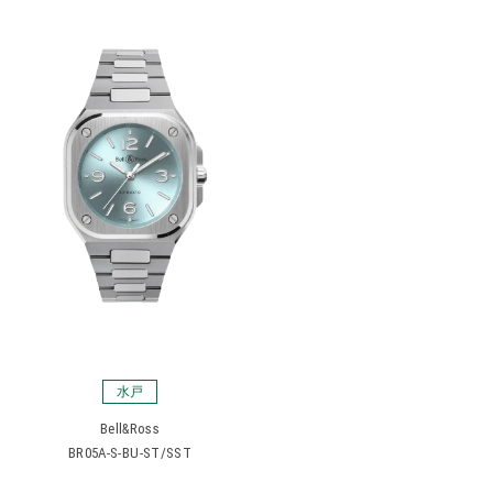
水戸
Bell&Ross
BR05A-S-BU-ST/SST