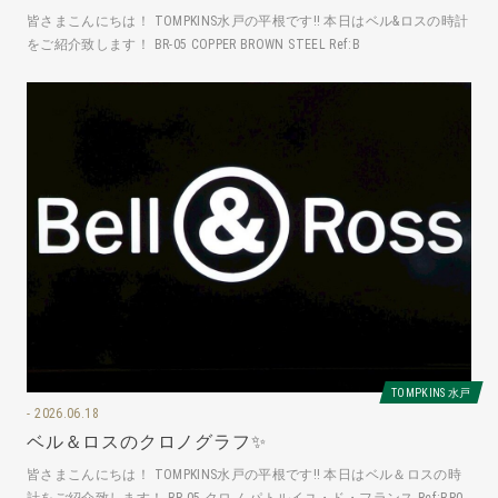
皆さまこんにちは！ TOMPKINS水戸の平根です‼️ 本日はベル&ロスの時計
をご紹介致します！ BR-05 COPPER BROWN STEEL Ref:B
TOMPKINS 水戸
2026.06.18
ベル＆ロスのクロノグラフ✨
皆さまこんにちは！ TOMPKINS水戸の平根です‼️ 本日はベル＆ロスの時
計をご紹介致します！ BR-05 クロノ パトルイユ・ド・フランス Ref:BR0