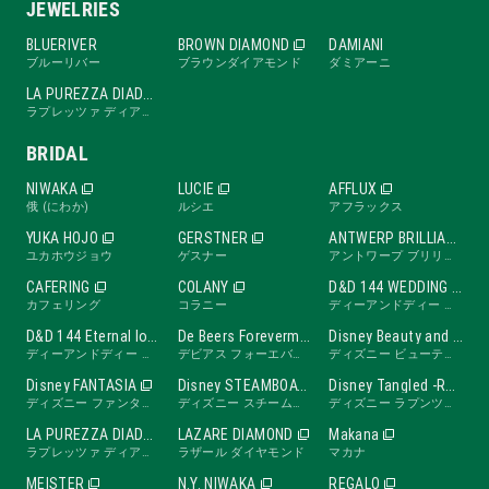
JEWELRIES
BLUERIVER
BROWN DIAMOND
DAMIANI
ブルーリバー
ブラウンダイアモンド
ダミアーニ
LA PUREZZA DIADE
ラプレッツァ ディアーデ
BRIDAL
NIWAKA
LUCIE
AFFLUX
俄 (にわか)
ルシエ
アフラックス
YUKA HOJO
GERSTNER
ANTWERP BRILLIANT
ユカホウジョウ
ゲスナー
アントワープ ブリリアント
CAFERING
COLANY
D&D 144 WEDDING BAND
カフェリング
コラニー
ディーアンドディー ワンフォーティーフォー ウェディングバンド
D&D 144 Eternal love band
De Beers Forevermark
Disney Beauty and the Beast -ROSE Line-
ディーアンドディー ワンフォーティーフォー エターナルラブバンド
デビアス フォーエバーマーク
ディズニー ビューティ・アンド・ビースト ローズライン
Disney FANTASIA
Disney STEAMBOAT WILLIE
Disney Tangled -RAPUNZEL Collection-
ディズニー ファンタジア
ディズニー スチームボートウィリー
ディズニー ラプンツェル
LA PUREZZA DIADE
LAZARE DIAMOND
Makana
ラプレッツァ ディアーデ
ラザール ダイヤモンド
マカナ
MEISTER
N.Y. NIWAKA
REGALO