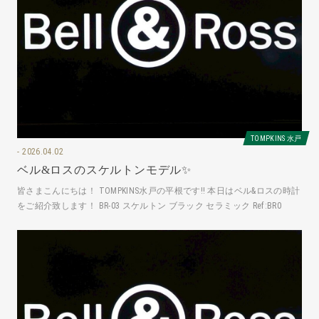
TOMPKINS 水戸
2026.04.02
ベル&ロスのスケルトンモデル✨
皆さまこんにちは！ TOMPKINS水戸の平根です‼️ 本日はベル&ロスの時計
をご紹介致します！ BR-03 スケルトン ブラック セラミック Ref:BR0