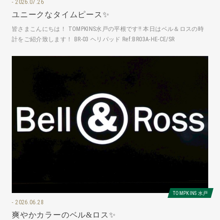
2026.07.26
ユニークなタイムピース✨
皆さまこんにちは！ TOMPKINS水戸の平根です‼️ 本日はベル＆ロスの時
計をご紹介致します！ BR-03 ヘリパッド Ref:BR03A-HE-CE/SR
TOMPKINS 水戸
2026.06.28
爽やかカラーのベル&ロス✨