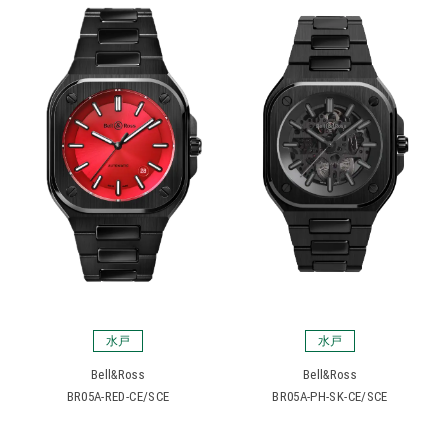
水戸
水戸
Bell&Ross
Bell&Ross
BR05A-RED-CE/SCE
BR05A-PH-SK-CE/SCE