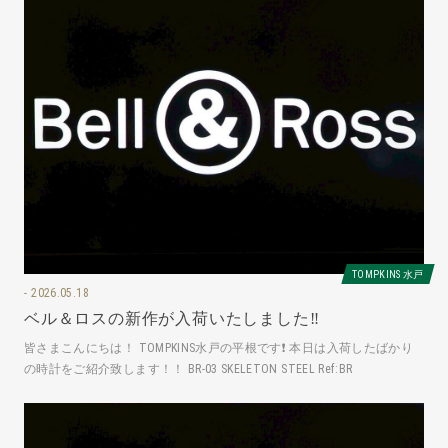
TOMPKINS 水戸
2026.05.18
ベル＆ロスの新作が入荷いたしました‼️
皆さまこんにちは！ TOMPKINS水戸の平根です❗️ 本日は入荷したばかり
の時計をご紹介致します！！ BR-03 SKELETON STEEL Ref:BR