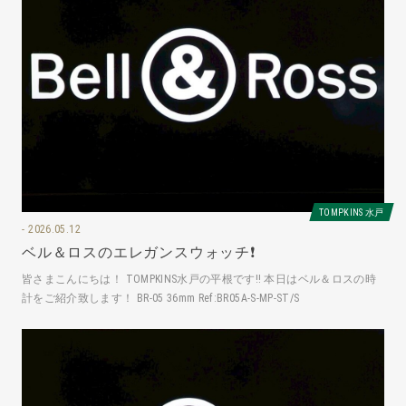
TOMPKINS 水戸
2026.05.12
ベル＆ロスのエレガンスウォッチ❗️
皆さまこんにちは！ TOMPKINS水戸の平根です‼️ 本日はベル＆ロスの時
計をご紹介致します！ BR-05 36mm Ref:BR05A-S-MP-ST/S