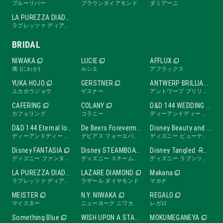
ブルーリバー
ブラウンダイアモンド
ダミアーニ
LA PUREZZA DIADE
ラプレッツァ ディアーデ
BRIDAL
NIWAKA
LUCIE
AFFLUX
俄 (にわか)
ルシエ
アフラックス
YUKA HOJO
GERSTNER
ANTWERP BRILLIANT
ユカホウジョウ
ゲスナー
アントワープ ブリリアント
CAFERING
COLANY
D&D 144 WEDDING BAND
カフェリング
コラニー
ディーアンドディー ワンフォーティーフォー ウェディングバンド
D&D 144 Eternal love band
De Beers Forevermark
Disney Beauty and the Beast -ROSE Line-
ディーアンドディー ワンフォーティーフォー エターナルラブバンド
デビアス フォーエバーマーク
ディズニー ビューティ・アンド・ビースト ローズライン
Disney FANTASIA
Disney STEAMBOAT WILLIE
Disney Tangled -RAPUNZEL Collection-
ディズニー ファンタジア
ディズニー スチームボートウィリー
ディズニー ラプンツェル
LA PUREZZA DIADE
LAZARE DIAMOND
Makana
ラプレッツァ ディアーデ
ラザール ダイヤモンド
マカナ
MEISTER
N.Y. NIWAKA
REGALO
マイスター
ニューヨーク ニワカ
レガロ
Something Blue
WISH UPON A STAR
MOKUMEGANEYA