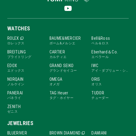
WATCHES
ROLEX
BAUME&MERCIER
Bell&Ross
ロレックス
ボーム&メルシエ
ベル＆ロス
BREITLING
CARTIER
Eberhard＆Co.
ブライトリング
カルティエ
エベラール
EDOX
GRAND SEIKO
IWC
エドックス
グランドセイコー
アイ・ダブリュー・シー
NORQAIN
OMEGA
ORIS
ノルケイン
オメガ
オリス
PANERAI
TAG Heuer
TUDOR
パネライ
タグ・ホイヤー
チューダー
ZENITH
ゼニス
JEWELRIES
BLUERIVER
BROWN DIAMOND
DAMIANI