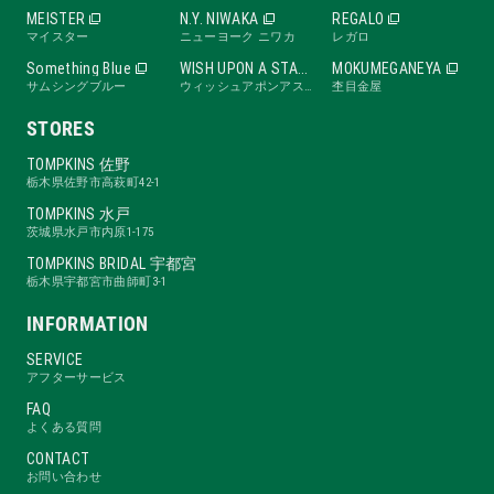
MEISTER
N.Y. NIWAKA
REGALO
マイスター
ニューヨーク ニワカ
レガロ
Something Blue
WISH UPON A STAR
MOKUMEGANEYA
サムシングブルー
ウィッシュアポンアスター
杢目金屋
STORES
TOMPKINS 佐野
栃木県佐野市高萩町42-1
TOMPKINS 水戸
茨城県水戸市内原1-175
TOMPKINS BRIDAL 宇都宮
栃木県宇都宮市曲師町3-1
INFORMATION
SERVICE
アフターサービス
FAQ
よくある質問
CONTACT
お問い合わせ