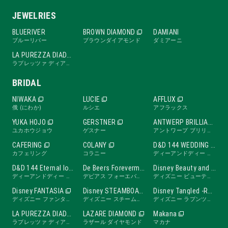
JEWELRIES
BLUERIVER
BROWN DIAMOND
DAMIANI
ブルーリバー
ブラウンダイアモンド
ダミアーニ
LA PUREZZA DIADE
ラプレッツァ ディアーデ
BRIDAL
NIWAKA
LUCIE
AFFLUX
俄 (にわか)
ルシエ
アフラックス
YUKA HOJO
GERSTNER
ANTWERP BRILLIANT
ユカホウジョウ
ゲスナー
アントワープ ブリリアント
CAFERING
COLANY
D&D 144 WEDDING BAND
カフェリング
コラニー
ディーアンドディー ワンフォーティーフォー ウェディングバンド
D&D 144 Eternal love band
De Beers Forevermark
Disney Beauty and the Beast -ROSE Line-
ディーアンドディー ワンフォーティーフォー エターナルラブバンド
デビアス フォーエバーマーク
ディズニー ビューティ・アンド・ビースト ローズライン
Disney FANTASIA
Disney STEAMBOAT WILLIE
Disney Tangled -RAPUNZEL Collection-
ディズニー ファンタジア
ディズニー スチームボートウィリー
ディズニー ラプンツェル
LA PUREZZA DIADE
LAZARE DIAMOND
Makana
ラプレッツァ ディアーデ
ラザール ダイヤモンド
マカナ