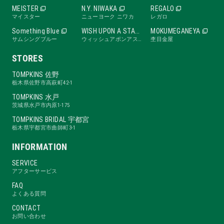
MEISTER
N.Y. NIWAKA
REGALO
マイスター
ニューヨーク ニワカ
レガロ
Something Blue
WISH UPON A STAR
MOKUMEGANEYA
サムシングブルー
ウィッシュアポンアスター
杢目金屋
STORES
TOMPKINS 佐野
栃木県佐野市高萩町42-1
TOMPKINS 水戸
茨城県水戸市内原1-175
TOMPKINS BRIDAL 宇都宮
栃木県宇都宮市曲師町3-1
INFORMATION
SERVICE
アフターサービス
FAQ
よくある質問
CONTACT
お問い合わせ