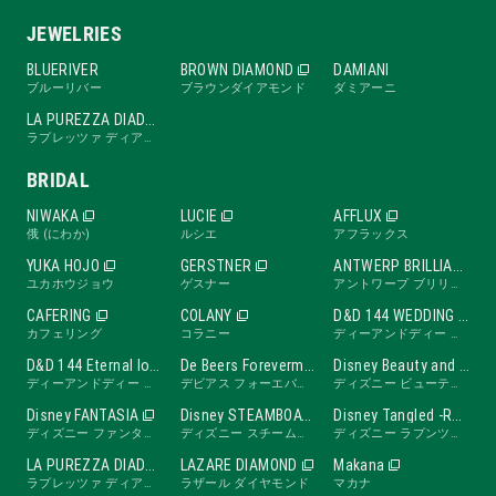
JEWELRIES
BLUERIVER
BROWN DIAMOND
DAMIANI
ブルーリバー
ブラウンダイアモンド
ダミアーニ
LA PUREZZA DIADE
ラプレッツァ ディアーデ
BRIDAL
NIWAKA
LUCIE
AFFLUX
俄 (にわか)
ルシエ
アフラックス
YUKA HOJO
GERSTNER
ANTWERP BRILLIANT
ユカホウジョウ
ゲスナー
アントワープ ブリリアント
CAFERING
COLANY
D&D 144 WEDDING BAND
カフェリング
コラニー
ディーアンドディー ワンフォーティーフォー ウェディングバンド
D&D 144 Eternal love band
De Beers Forevermark
Disney Beauty and the Beast -ROSE Line-
ディーアンドディー ワンフォーティーフォー エターナルラブバンド
デビアス フォーエバーマーク
ディズニー ビューティ・アンド・ビースト ローズライン
Disney FANTASIA
Disney STEAMBOAT WILLIE
Disney Tangled -RAPUNZEL Collection-
ディズニー ファンタジア
ディズニー スチームボートウィリー
ディズニー ラプンツェル
LA PUREZZA DIADE
LAZARE DIAMOND
Makana
ラプレッツァ ディアーデ
ラザール ダイヤモンド
マカナ