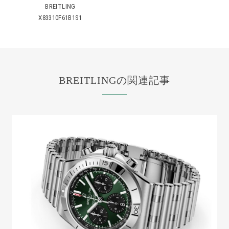
BREITLING
X83310F61B1S1
BREITLINGの関連記事