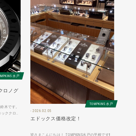
OMPKINS 水戸
クロノグ
TOMPKINS 水戸
戸の鈴木です。
2026.02.05
ロッククロノ
エドックス価格改定！
NRCA-G
皆さまこんにちは！ TOMPKINS水戸の平根です❗️