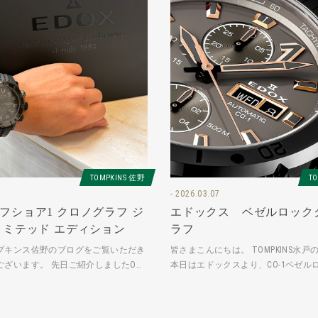
TOMPKINS 佐野
T
2026.03.07
フショア1 クロノグラフ ジ
エドックス ベゼルロック
リミテッド エディション
ラフ
プキンス佐野のブログをご覧いただき
皆さまこんにちは。 TOMPKINS水
ございます。 先日ご紹介しましたO様
本日はエドックスより、CO-1ベゼル
ご紹介です。 O様の付き添いで来たの
グラフをご紹介いたします。 01128-37G
ながら巡り