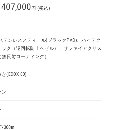
407,000
円 (税込)
L ステンレススティール(ブラックPVD)、ハイテク
ミック（逆回転防止ベゼル）、サファイアクリス
（無反射コーティング）
(EDOX 80)
ーン
ー
/300m