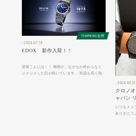
TOMPKINS 佐野
2026.07.18
EDOX 新作入荷！！
皆様こんには！！ 梅雨が、なかなか終わらなく
ジメジメした日が続いています。 気温も高く熱
中症などもなりやすい環境になっていますので
2026.05.31
水分補給はもちろんですが塩分
クロノオ
ャパン 
いつもトン
ありがとう
のお友達の
に… と言い