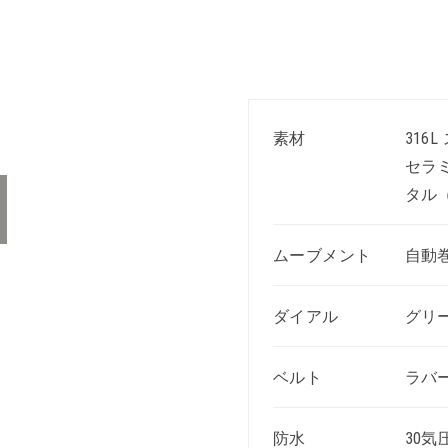
素材
316
セラ
タル
ムーブメント
自動巻き
ダイアル
グリ
ベルト
ラバ
防水
30気圧