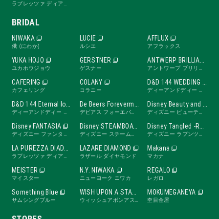
ラプレッツァ ディアーデ
BRIDAL
NIWAKA
LUCIE
AFFLUX
俄 (にわか)
ルシエ
アフラックス
YUKA HOJO
GERSTNER
ANTWERP BRILLIANT
ユカホウジョウ
ゲスナー
アントワープ ブリリアント
CAFERING
COLANY
D&D 144 WEDDING BAND
カフェリング
コラニー
ディーアンドディー ワンフォーティーフォー ウェディングバンド
D&D 144 Eternal love band
De Beers Forevermark
Disney Beauty and the Beast -ROSE Line-
ディーアンドディー ワンフォーティーフォー エターナルラブバンド
デビアス フォーエバーマーク
ディズニー ビューティ・アンド・ビースト ローズライン
Disney FANTASIA
Disney STEAMBOAT WILLIE
Disney Tangled -RAPUNZEL Collection-
ディズニー ファンタジア
ディズニー スチームボートウィリー
ディズニー ラプンツェル
LA PUREZZA DIADE
LAZARE DIAMOND
Makana
ラプレッツァ ディアーデ
ラザール ダイヤモンド
マカナ
MEISTER
N.Y. NIWAKA
REGALO
マイスター
ニューヨーク ニワカ
レガロ
Something Blue
WISH UPON A STAR
MOKUMEGANEYA
サムシングブルー
ウィッシュアポンアスター
杢目金屋
STORES