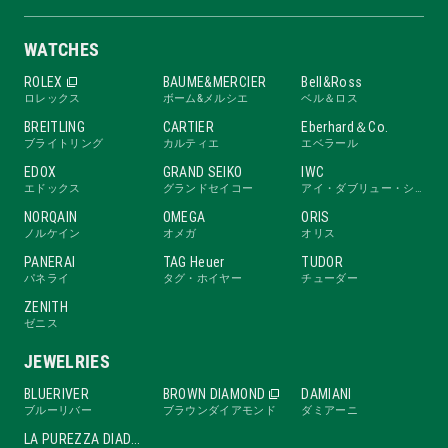
WATCHES
ROLEX
BAUME&MERCIER
Bell&Ross
ロレックス
ボーム&メルシエ
ベル＆ロス
BREITLING
CARTIER
Eberhard＆Co.
ブライトリング
カルティエ
エベラール
EDOX
GRAND SEIKO
IWC
エドックス
グランドセイコー
アイ・ダブリュー・シー
NORQAIN
OMEGA
ORIS
ノルケイン
オメガ
オリス
PANERAI
TAG Heuer
TUDOR
パネライ
タグ・ホイヤー
チューダー
ZENITH
ゼニス
JEWELRIES
BLUERIVER
BROWN DIAMOND
DAMIANI
ブルーリバー
ブラウンダイアモンド
ダミアーニ
LA PUREZZA DIADE