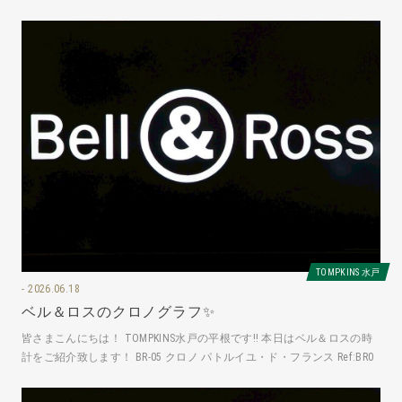
TOMPKINS 水戸
2026.06.18
ベル＆ロスのクロノグラフ✨
皆さまこんにちは！ TOMPKINS水戸の平根です‼️ 本日はベル＆ロスの時
計をご紹介致します！ BR-05 クロノ パトルイユ・ド・フランス Ref:BR0