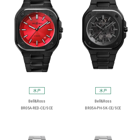
水戸
水戸
Bell&Ross
Bell&Ross
BR05A-RED-CE/SCE
BR05A-PH-SK-CE/SCE