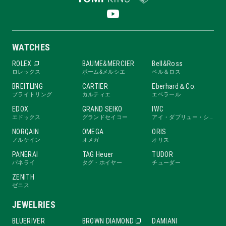
WATCHES
ROLEX
BAUME&MERCIER
Bell&Ross
ロレックス
ボーム&メルシエ
ベル＆ロス
BREITLING
CARTIER
Eberhard＆Co.
ブライトリング
カルティエ
エベラール
EDOX
GRAND SEIKO
IWC
エドックス
グランドセイコー
アイ・ダブリュー・シー
NORQAIN
OMEGA
ORIS
ノルケイン
オメガ
オリス
PANERAI
TAG Heuer
TUDOR
パネライ
タグ・ホイヤー
チューダー
ZENITH
ゼニス
JEWELRIES
BLUERIVER
BROWN DIAMOND
DAMIANI