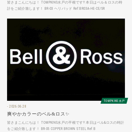
皆さまこんにちは！ TOMPKINS水戸の平根です‼️ 本日はベル＆ロスの時
計をご紹介致します！ BR-03 ヘリパッド Ref:BR03A-HE-CE/SR
TOMPKINS 水戸
2026.06.28
爽やかカラーのベル&ロス✨
皆さまこんにちは！ TOMPKINS水戸の平根です‼️ 本日はベル&ロスの時計
をご紹介致します！ BR-05 COPPER BROWN STEEL Ref:B