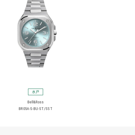
水戸
Bell&Ross
BR05A-S-BU-ST/SST