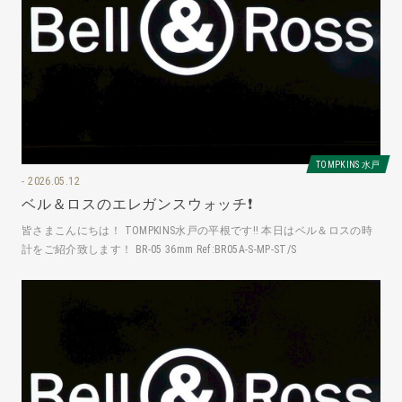
TOMPKINS 水戸
2026.05.12
ベル＆ロスのエレガンスウォッチ❗️
皆さまこんにちは！ TOMPKINS水戸の平根です‼️ 本日はベル＆ロスの時
計をご紹介致します！ BR-05 36mm Ref:BR05A-S-MP-ST/S