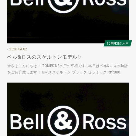
TOMPKINS 水戸
2026.04.02
ベル&ロスのスケルトンモデル✨
皆さまこんにちは！ TOMPKINS水戸の平根です‼️ 本日はベル&ロスの時計
をご紹介致します！ BR-03 スケルトン ブラック セラミック Ref:BR0