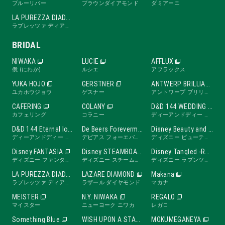
ブルーリバー
ブラウンダイアモンド
ダミアーニ
LA PUREZZA DIADE
ラプレッツァ ディアーデ
BRIDAL
NIWAKA
LUCIE
AFFLUX
俄 (にわか)
ルシエ
アフラックス
YUKA HOJO
GERSTNER
ANTWERP BRILLIANT
ユカホウジョウ
ゲスナー
アントワープ ブリリアント
CAFERING
COLANY
D&D 144 WEDDING BAND
カフェリング
コラニー
ディーアンドディー ワンフォーティーフォー ウェディングバンド
D&D 144 Eternal love band
De Beers Forevermark
Disney Beauty and the Beast -ROSE Line-
ディーアンドディー ワンフォーティーフォー エターナルラブバンド
デビアス フォーエバーマーク
ディズニー ビューティ・アンド・ビースト ローズライン
Disney FANTASIA
Disney STEAMBOAT WILLIE
Disney Tangled -RAPUNZEL Collection-
ディズニー ファンタジア
ディズニー スチームボートウィリー
ディズニー ラプンツェル
LA PUREZZA DIADE
LAZARE DIAMOND
Makana
ラプレッツァ ディアーデ
ラザール ダイヤモンド
マカナ
MEISTER
N.Y. NIWAKA
REGALO
マイスター
ニューヨーク ニワカ
レガロ
Something Blue
WISH UPON A STAR
MOKUMEGANEYA