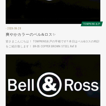
TOMPKINS 水戸
2026.06.28
爽やかカラーのベル&ロス✨
皆さまこんにちは！ TOMPKINS水戸の平根です‼️ 本日はベル&ロスの時計
をご紹介致します！ BR-05 COPPER BROWN STEEL Ref:B