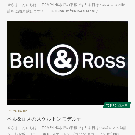
皆さまこんにちは！ TOMPKINS水戸の平根です‼️ 本日はベル＆ロスの時
計をご紹介致します！ BR-05 36mm Ref:BR05A-S-MP-ST/S
TOMPKINS 水戸
2026.04.02
ベル&ロスのスケルトンモデル✨
皆さまこんにちは！ TOMPKINS水戸の平根です‼️ 本日はベル&ロスの時計
をご紹介致します！ BR-03 スケルトン ブラック セラミック Ref:BR0