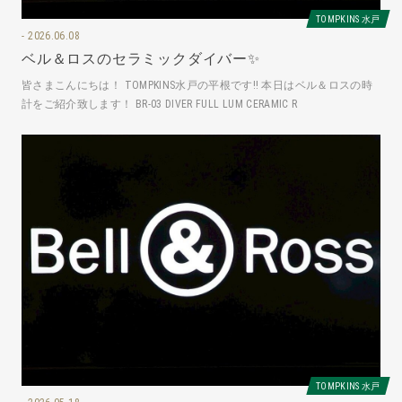
TOMPKINS 水戸
2026.06.08
ベル＆ロスのセラミックダイバー✨
皆さまこんにちは！ TOMPKINS水戸の平根です‼️ 本日はベル＆ロスの時
計をご紹介致します！ BR-03 DIVER FULL LUM CERAMIC R
TOMPKINS 水戸