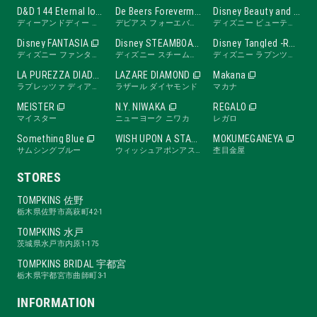
D&D 144 Eternal love band
De Beers Forevermark
Disney Beauty and the Beast -ROSE Line-
ディーアンドディー ワンフォーティーフォー エターナルラブバンド
デビアス フォーエバーマーク
ディズニー ビューティ・アンド・ビースト ローズライン
Disney FANTASIA
Disney STEAMBOAT WILLIE
Disney Tangled -RAPUNZEL Collection-
ディズニー ファンタジア
ディズニー スチームボートウィリー
ディズニー ラプンツェル
LA PUREZZA DIADE
LAZARE DIAMOND
Makana
ラプレッツァ ディアーデ
ラザール ダイヤモンド
マカナ
MEISTER
N.Y. NIWAKA
REGALO
マイスター
ニューヨーク ニワカ
レガロ
Something Blue
WISH UPON A STAR
MOKUMEGANEYA
サムシングブルー
ウィッシュアポンアスター
杢目金屋
STORES
TOMPKINS 佐野
栃木県佐野市高萩町42-1
TOMPKINS 水戸
茨城県水戸市内原1-175
TOMPKINS BRIDAL 宇都宮
栃木県宇都宮市曲師町3-1
INFORMATION