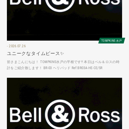
TOMPKINS 水戸
2026.07.26
ユニークなタイムピース✨
皆さまこんにちは！ TOMPKINS水戸の平根です‼️ 本日はベル＆ロスの時
計をご紹介致します！ BR-03 ヘリパッド Ref:BR03A-HE-CE/SR