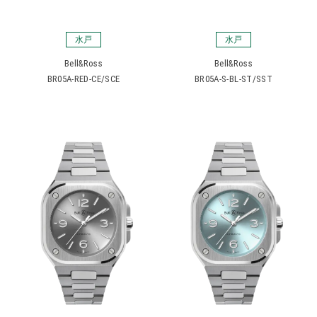
水戸
水戸
Bell&Ross
Bell&Ross
BR05A-RED-CE/SCE
BR05A-S-BL-ST/SST