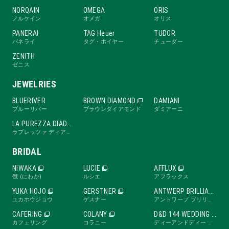
NORQAIN
OMEGA
ORIS
ノルケイン
オメガ
オリス
PANERAI
TAG Heuer
TUDOR
パネライ
タグ・ホイヤー
チューダー
ZENITH
ゼニス
JEWELRIES
BLUERIVER
BROWN DIAMOND
DAMIANI
ブルーリバー
ブラウンダイアモンド
ダミアーニ
LA PUREZZA DIADE
ラプレッツァ ディアーデ
BRIDAL
NIWAKA
LUCIE
AFFLUX
俄 (にわか)
ルシエ
アフラックス
YUKA HOJO
GERSTNER
ANTWERP BRILLIANT
ユカホウジョウ
ゲスナー
アントワープ ブリリアント
CAFERING
COLANY
D&D 144 WEDDING BAND
カフェリング
コラニー
ディーアンドディー ワンフォーティーフォー ウェディングバンド