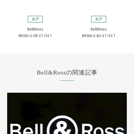
水戸
水戸
Bell&Ross
Bell&Ross
BR05A-S-GR-ST/SST
BR05A-S-BU-ST/SST
Bell&Rossの関連記事