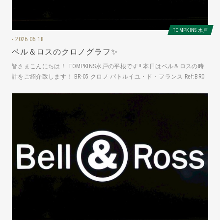
TOMPKINS 水戸
2026.06.18
ベル＆ロスのクロノグラフ✨
皆さまこんにちは！ TOMPKINS水戸の平根です‼️ 本日はベル＆ロスの時
計をご紹介致します！ BR-05 クロノ パトルイユ・ド・フランス Ref:BR0