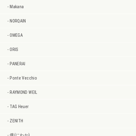
Makana
NORQAIN
OMEGA
ORIS
PANERAI
Ponte Vecchio
RAYMOND WEIL
TAG Heuer
ZENITH
俄(にわか)