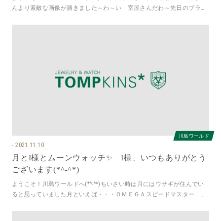
んより素敵な画像が届きました～わ～い 室屋さんだわ～先日のブライ
トリングチャレンジ
川島ワールド
2021.11.10
月とI様とムーンウォッチ✨ I様、いつもありがとう
ございます(*^-^*)
ようこそ！川島ワールドへ(*^-^*)ちいさい時は月にはウサギが住んでい
ると思っていました月といえば・・・ＯＭＥＧＡスピードマスター ム
ーンウォッチプロフェッシ