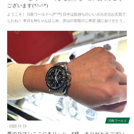
ございます(*^-^*)
ようこそ！ 川島ワールドへ(*^-^*) 日中は気持ちのいいポカポカお天気で
したね！ 本日もMちゃんはじめ、沢山の皆様のご来店 誠にありがとうご
ざいました。 と
川島ワールド
2025.11.15
男のロマンここにあり～✨ F様、ありがとうござい