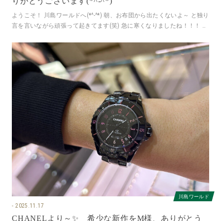
りがとうございます(*^-^*)
ようこそ！ 川島ワールドへ(*^-^*) 朝、お布団から出たくないよ～ と独り
言を言いながら頑張って起きてます(笑) 急に寒くなりましたね！！！ 皆
様～風邪など
川島ワールド
2025.11.17
CHANELより～✨ 希少な新作をM様、ありがとう