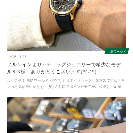
川島ワールド
2025.11.25
ノルケインより～✨ ラグジュアリーで希少なモデ
ルをK様、ありがとうございます(*^-^*)
ようこそ！ 川島ワールドへ(*^-^*) もうすぐメリークリスマスですね✨ ち
ょっと気が早いかなぁ～(笑) 入り口でポインセチアがお出迎え～✿ 感謝
のお写真はN