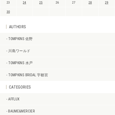
23
24
25
26
27
28
29
30
AUTHORS
TOMPKINS 佐野
川島ワールド
TOMPKINS 水戸
TOMPKINS BRIDAL 宇都宮
CATEGORIES
AFFLUX
BAUME&MERCIER