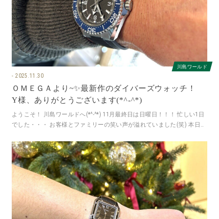
川島ワールド
2025.11.30
ＯＭＥＧＡより~✨最新作のダイバーズウォッチ！
Y様、ありがとうございます(*^-^*)
ようこそ！ 川島ワールドへ(*^-^*) 11月最終日は日曜日！！！ 忙しい1日
でした・・・ お客様とファミリーの笑い声が溢れていました(笑) 本日も
沢山の皆様