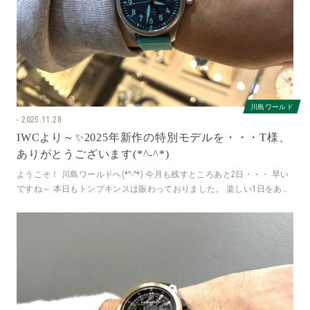
川島ワールド
2025.11.28
IWCより～✨2025年新作の特別モデルを・・・T様、
ありがとうございます(*^-^*)
ようこそ！ 川島ワールドへ(*^-^*) 今月も残すところあと2日・・・ 早い
ですね～ 本日もトンプキンスは賑わっておりました。 楽しい1日をあり
がとうございま