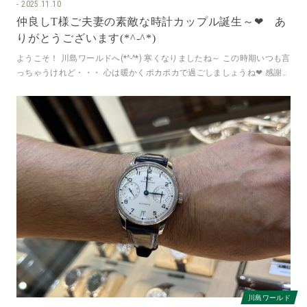
2025.11.10
仲良しT様ご夫妻の素敵な時計カップル誕生～❤ あ
りがとうございます(*^-^*)
ようこそ！ 川島ワールドへ(*^-^*) 寒くなりましたね～ この時期いつも言
っちゃうけれど・・・ 心は暖かくポカポカで過ごしましょうね❤ 感謝の
お写真は・・・
川島ワールド