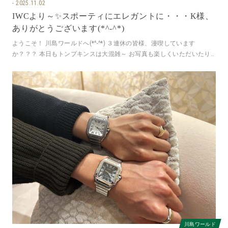
2025.11.02
IWCより～✨スポーティにエレガントに・・・K様、
ありがとうございます(*^-^*)
ようこそ！ 川島ワールドへ(*^-^*) ３連休の皆様、漫喫しています
か？？？ 本日もトンプキンスは大混雑～ お写真も楽しくいただいたり
お客様とげらげら笑いな
川島ワールド