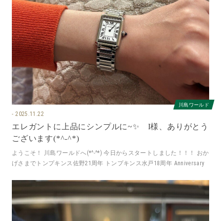
川島ワールド
2025.11.22
エレガントに上品にシンプルに~✨ I様、ありがとう
ございます(*^-^*)
ようこそ！ 川島ワールドへ(*^-^*) 今日からスタートしました！！！ おか
げさまでトンプキンス佐野21周年 トンプキンス水戸18周年 Anniversary