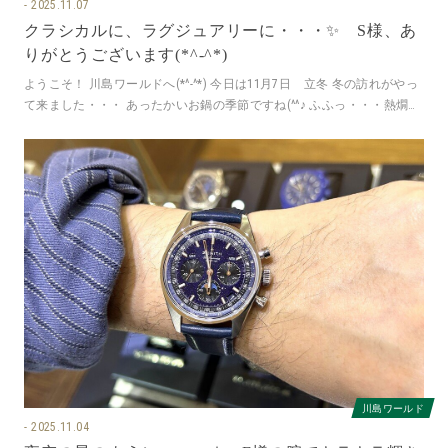
2025.11.07
クラシカルに、ラグジュアリーに・・・✨ S様、あ
りがとうございます(*^-^*)
ようこそ！ 川島ワールドへ(*^-^*) 今日は11月7日 立冬 冬の訪れがやっ
て来ました・・・ あったかいお鍋の季節ですね(^^♪ ふふっ・・・熱燗と
ね・・・
川島ワールド
2025.11.04