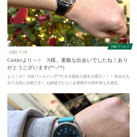
川島ワールド
2025.11.29
Cartierより～✨ N様、素敵な出会いでしたね！あり
がとうございます(*^-^*)
ようこそ！ 川島ワールドへ(*^-^*) 今月最終の週末土曜日！！！ 気合を入
れて元気に出勤です！ お陰様でただいま開催中の周年祭も大盛況
で・・・ ありがたい悲