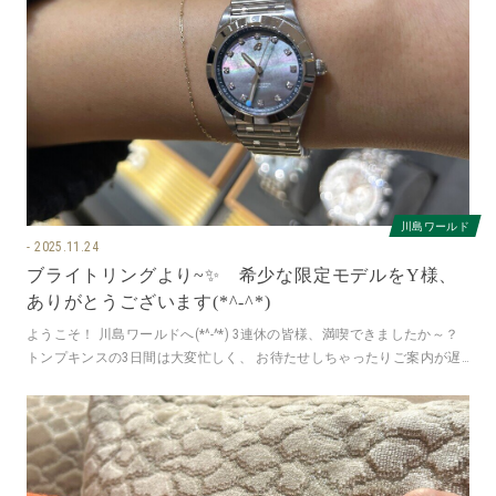
川島ワールド
2025.11.24
ブライトリングより~✨ 希少な限定モデルをY様、
ありがとうございます(*^-^*)
ようこそ！ 川島ワールドへ(*^-^*) 3連休の皆様、満喫できましたか～？
トンプキンスの3日間は大変忙しく、 お待たせしちゃったりご案内が遅
くなってしまい