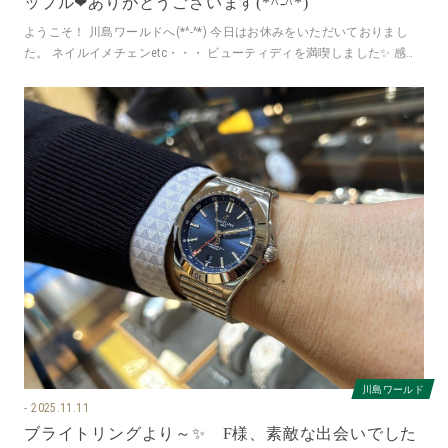
ップル❤ありがとうございます(*^-^*)
ようこそ！ 川島ワールドへ(*^-^*) 今日はお休みをいただいておりまし
た。 ネイルイメチェンetc・・・ ビューティディを満喫しました✨ 感謝
のお写真はブラ
川島ワールド
2025.11.11
ブライトリングより～✨ F様、素敵な出会いでした