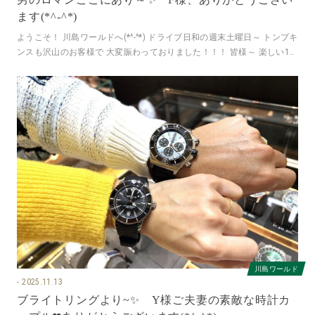
ます(*^-^*)
ようこそ！ 川島ワールドへ(*^-^*) ドライブ日和の週末土曜日～ トンプキ
ンスも沢山のお客様で 大変賑わっておりました！！！ 皆様～ 楽しい1日
を、ありがと
川島ワールド
2025.11.13
ブライトリングより~✨ Y様ご夫妻の素敵な時計カ