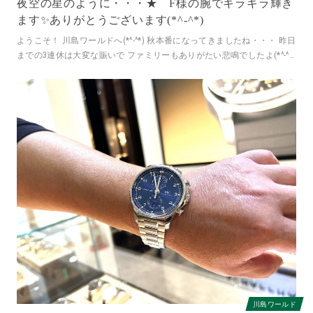
夜空の星のように・・・★ F様の腕でキラキラ輝き
ます✨ありがとうございます(*^-^*)
ようこそ！ 川島ワールドへ(*^-^*) 秋本番になってきましたね・・・ 昨日
までの3連休は大変な賑いで ファミリーもありがたい悲鳴でしたよ(*^-^*)
本当
川島ワールド