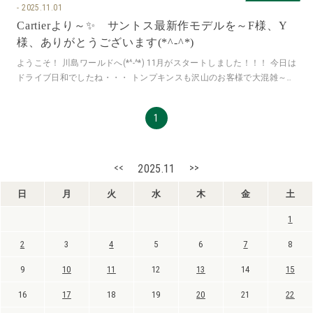
2025.11.01
Cartierより～✨ サントス最新作モデルを～F様、Y
様、ありがとうございます(*^-^*)
ようこそ！ 川島ワールドへ(*^-^*) 11月がスタートしました！！！ 今日は
ドライブ日和でしたね・・・ トンプキンスも沢山のお客様で大混雑～
楽しく賑わって
1
<<
2025.11
>>
日
月
火
水
木
金
土
1
2
3
4
5
6
7
8
9
10
11
12
13
14
15
16
17
18
19
20
21
22