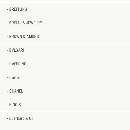
BREITLING
BRIDAL & JEWELRY
BROWN DIAMOND
BVLGARI
CAFERING
Cartier
CHANEL
E-NO'S
Eberhard＆Co.