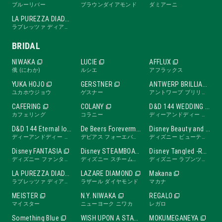
ブルーリバー
ブラウンダイアモンド
ダミアーニ
LA PUREZZA DIADE
ラプレッツァ ディアーデ
BRIDAL
NIWAKA
LUCIE
AFFLUX
俄 (にわか)
ルシエ
アフラックス
YUKA HOJO
GERSTNER
ANTWERP BRILLIANT
ユカホウジョウ
ゲスナー
アントワープ ブリリアント
CAFERING
COLANY
D&D 144 WEDDING BAND
カフェリング
コラニー
ディーアンドディー ワンフォーティーフォー ウェディングバンド
D&D 144 Eternal love band
De Beers Forevermark
Disney Beauty and the Beast -ROSE Line-
ディーアンドディー ワンフォーティーフォー エターナルラブバンド
デビアス フォーエバーマーク
ディズニー ビューティ・アンド・ビースト ローズライン
Disney FANTASIA
Disney STEAMBOAT WILLIE
Disney Tangled -RAPUNZEL Collection-
ディズニー ファンタジア
ディズニー スチームボートウィリー
ディズニー ラプンツェル
LA PUREZZA DIADE
LAZARE DIAMOND
Makana
ラプレッツァ ディアーデ
ラザール ダイヤモンド
マカナ
MEISTER
N.Y. NIWAKA
REGALO
マイスター
ニューヨーク ニワカ
レガロ
Something Blue
WISH UPON A STAR
MOKUMEGANEYA