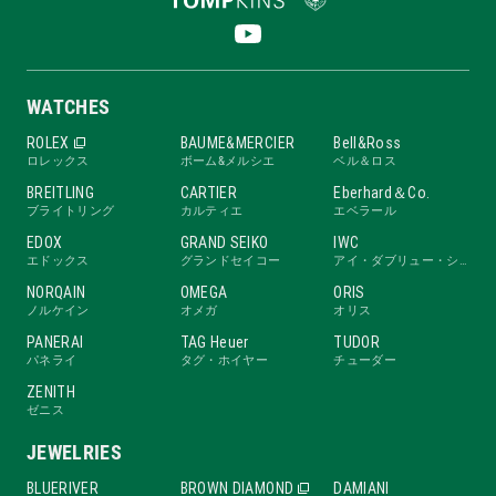
WATCHES
ROLEX
BAUME&MERCIER
Bell&Ross
ロレックス
ボーム&メルシエ
ベル＆ロス
BREITLING
CARTIER
Eberhard＆Co.
ブライトリング
カルティエ
エベラール
EDOX
GRAND SEIKO
IWC
エドックス
グランドセイコー
アイ・ダブリュー・シー
NORQAIN
OMEGA
ORIS
ノルケイン
オメガ
オリス
PANERAI
TAG Heuer
TUDOR
パネライ
タグ・ホイヤー
チューダー
ZENITH
ゼニス
JEWELRIES
BLUERIVER
BROWN DIAMOND
DAMIANI