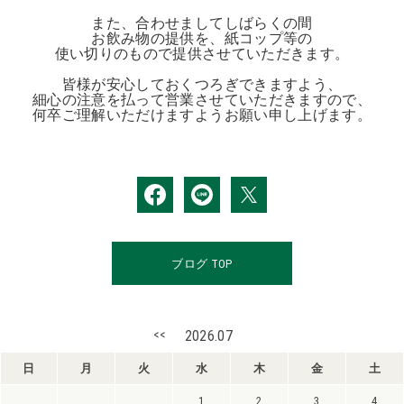
また、合わせましてしばらくの間
お飲み物の提供を、紙コップ等の
使い切りのもので提供させていただきます。
皆様が安心しておくつろぎできますよう、
細心の注意を払って営業させていただきますので、
何卒ご理解いただけますようお願い申し上げます。
ブログ TOP
<<
2026.07
日
月
火
水
木
金
土
1
2
3
4