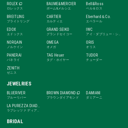
ROLEX
BAUME&MERCIER
Bell&Ross
ロレックス
ボーム&メルシエ
ベル＆ロス
BREITLING
CARTIER
Eberhard＆Co.
ブライトリング
カルティエ
エベラール
EDOX
GRAND SEIKO
IWC
エドックス
グランドセイコー
アイ・ダブリュー・シー
NORQAIN
OMEGA
ORIS
ノルケイン
オメガ
オリス
PANERAI
TAG Heuer
TUDOR
パネライ
タグ・ホイヤー
チューダー
ZENITH
ゼニス
JEWELRIES
BLUERIVER
BROWN DIAMOND
DAMIANI
ブルーリバー
ブラウンダイアモンド
ダミアーニ
LA PUREZZA DIADE
ラプレッツァ ディアーデ
BRIDAL