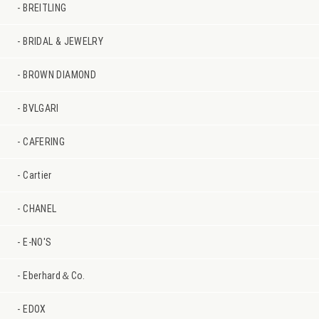
BREITLING
BRIDAL & JEWELRY
BROWN DIAMOND
BVLGARI
CAFERING
Cartier
CHANEL
E-NO'S
Eberhard＆Co.
EDOX