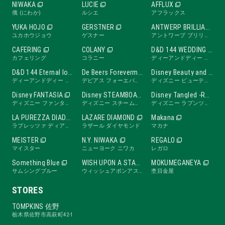
NIWAKA
LUCIE
AFFLUX
俄 (にわか)
ルシエ
アフラックス
YUKA HOJO
GERSTNER
ANTWERP BRILLIANT
ユカホウジョウ
ゲスナー
アントワープ ブリリアント
CAFERING
COLANY
D&D 144 WEDDING BAND
カフェリング
コラニー
ディーアンドディー ワンフォーティーフォー ウェディングバンド
D&D 144 Eternal love band
De Beers Forevermark
Disney Beauty and the Beast -ROSE Line-
ディーアンドディー ワンフォーティーフォー エターナルラブバンド
デビアス フォーエバーマーク
ディズニー ビューティ・アンド・ビースト ローズライン
Disney FANTASIA
Disney STEAMBOAT WILLIE
Disney Tangled -RAPUNZEL Collection-
ディズニー ファンタジア
ディズニー スチームボートウィリー
ディズニー ラプンツェル
LA PUREZZA DIADE
LAZARE DIAMOND
Makana
ラプレッツァ ディアーデ
ラザール ダイヤモンド
マカナ
MEISTER
N.Y. NIWAKA
REGALO
マイスター
ニューヨーク ニワカ
レガロ
Something Blue
WISH UPON A STAR
MOKUMEGANEYA
サムシングブルー
ウィッシュアポンアスター
杢目金屋
STORES
TOMPKINS 佐野
栃木県佐野市高萩町42-1