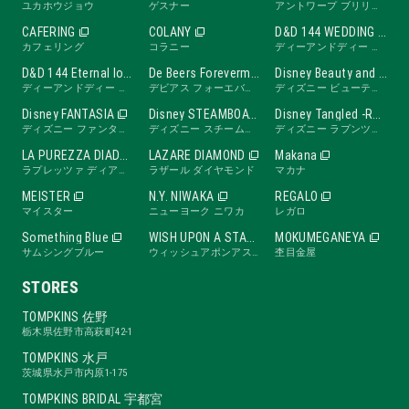
ユカホウジョウ
ゲスナー
アントワープ ブリリアント
CAFERING
COLANY
D&D 144 WEDDING BAND
カフェリング
コラニー
ディーアンドディー ワンフォーティーフォー ウェディングバンド
D&D 144 Eternal love band
De Beers Forevermark
Disney Beauty and the Beast -ROSE Line-
ディーアンドディー ワンフォーティーフォー エターナルラブバンド
デビアス フォーエバーマーク
ディズニー ビューティ・アンド・ビースト ローズライン
Disney FANTASIA
Disney STEAMBOAT WILLIE
Disney Tangled -RAPUNZEL Collection-
ディズニー ファンタジア
ディズニー スチームボートウィリー
ディズニー ラプンツェル
LA PUREZZA DIADE
LAZARE DIAMOND
Makana
ラプレッツァ ディアーデ
ラザール ダイヤモンド
マカナ
MEISTER
N.Y. NIWAKA
REGALO
マイスター
ニューヨーク ニワカ
レガロ
Something Blue
WISH UPON A STAR
MOKUMEGANEYA
サムシングブルー
ウィッシュアポンアスター
杢目金屋
STORES
TOMPKINS 佐野
栃木県佐野市高萩町42-1
TOMPKINS 水戸
茨城県水戸市内原1-175
TOMPKINS BRIDAL 宇都宮