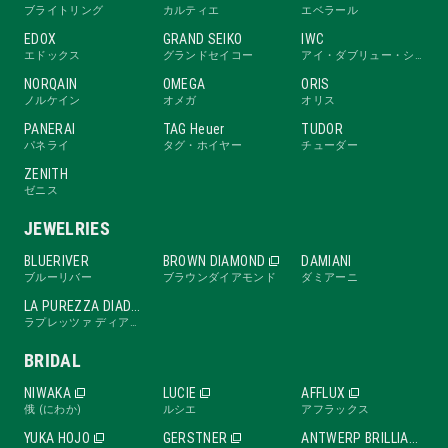
ブライトリング
カルティエ
エベラール
EDOX
GRAND SEIKO
IWC
エドックス
グランドセイコー
アイ・ダブリュー・シー
NORQAIN
OMEGA
ORIS
ノルケイン
オメガ
オリス
PANERAI
TAG Heuer
TUDOR
パネライ
タグ・ホイヤー
チューダー
ZENITH
ゼニス
JEWELRIES
BLUERIVER
BROWN DIAMOND
DAMIANI
ブルーリバー
ブラウンダイアモンド
ダミアーニ
LA PUREZZA DIADE
ラプレッツァ ディアーデ
BRIDAL
NIWAKA
LUCIE
AFFLUX
俄 (にわか)
ルシエ
アフラックス
YUKA HOJO
GERSTNER
ANTWERP BRILLIANT