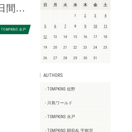
日
月
火
水
木
金
土
日間…
1
2
3
4
5
6
7
8
9
10
11
TOMPKINS 水戸
12
13
14
15
16
17
18
19
20
21
22
23
24
25
26
27
28
29
30
31
AUTHORS
TOMPKINS 佐野
川島ワールド
TOMPKINS 水戸
TOMPKINS BRIDAL 宇都宮