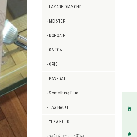
LAZARE DIAMOND
MEISTER
NORQAIN
OMEGA
ORIS
PANERAI
Something Blue
佐野
TAG Heuer
YUKA HOJO
水戸
お知らせ・ご案内