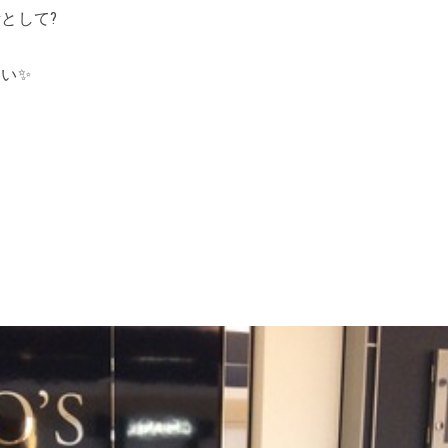
として?
い✨