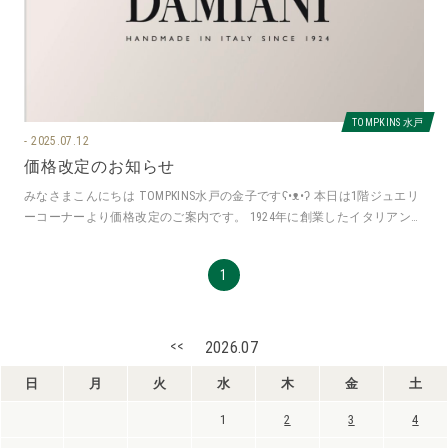
TOMPKINS 水戸
2025.07.12
価格改定のお知らせ
みなさまこんにちは TOMPKINS水戸の金子ですʕ•ᴥ•ʔ 本日は1階ジュエリ
ーコーナーより価格改定のご案内です。 1924年に創業したイタリアンジ
ュエリー
1
<<
2026.07
日
月
火
水
木
金
土
1
2
3
4