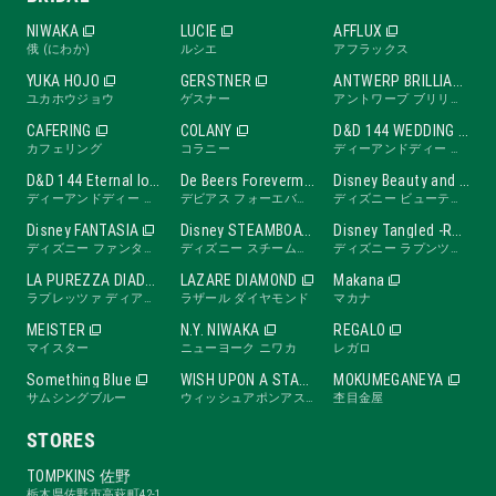
NIWAKA
LUCIE
AFFLUX
俄 (にわか)
ルシエ
アフラックス
YUKA HOJO
GERSTNER
ANTWERP BRILLIANT
ユカホウジョウ
ゲスナー
アントワープ ブリリアント
CAFERING
COLANY
D&D 144 WEDDING BAND
カフェリング
コラニー
ディーアンドディー ワンフォーティーフォー ウェディングバンド
D&D 144 Eternal love band
De Beers Forevermark
Disney Beauty and the Beast -ROSE Line-
ディーアンドディー ワンフォーティーフォー エターナルラブバンド
デビアス フォーエバーマーク
ディズニー ビューティ・アンド・ビースト ローズライン
Disney FANTASIA
Disney STEAMBOAT WILLIE
Disney Tangled -RAPUNZEL Collection-
ディズニー ファンタジア
ディズニー スチームボートウィリー
ディズニー ラプンツェル
LA PUREZZA DIADE
LAZARE DIAMOND
Makana
ラプレッツァ ディアーデ
ラザール ダイヤモンド
マカナ
MEISTER
N.Y. NIWAKA
REGALO
マイスター
ニューヨーク ニワカ
レガロ
Something Blue
WISH UPON A STAR
MOKUMEGANEYA
サムシングブルー
ウィッシュアポンアスター
杢目金屋
STORES
TOMPKINS 佐野
栃木県佐野市高萩町42-1