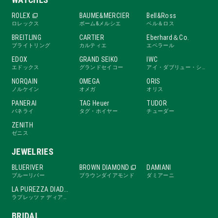
ROLEX
BAUME&MERCIER
Bell&Ross
ロレックス
ボーム&メルシエ
ベル＆ロス
BREITLING
CARTIER
Eberhard＆Co.
ブライトリング
カルティエ
エベラール
EDOX
GRAND SEIKO
IWC
エドックス
グランドセイコー
アイ・ダブリュー・シー
NORQAIN
OMEGA
ORIS
ノルケイン
オメガ
オリス
PANERAI
TAG Heuer
TUDOR
パネライ
タグ・ホイヤー
チューダー
ZENITH
ゼニス
JEWELRIES
BLUERIVER
BROWN DIAMOND
DAMIANI
ブルーリバー
ブラウンダイアモンド
ダミアーニ
LA PUREZZA DIADE
ラプレッツァ ディアーデ
BRIDAL