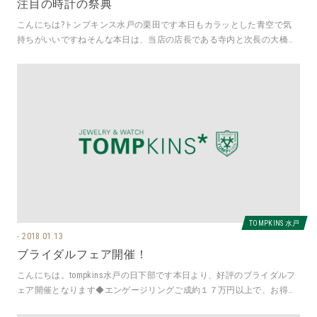
注目の時計の祭典
こんにちは?トンプキンス水戸の栗田です本日もカラッとした青空で気
持ちがいいですねそんな本日は、当店の店長である寺内と次長の大橋が
スイスに旅立っております??そう
TOMPKINS 水戸
2018.01.13
ブライダルフェア開催！
こんにちは。tompkins水戸の日下部です本日より、好評のブライダルフ
ェア開催となります◆エンゲージリングご成約１７万円以上で、お得な
チケットを進呈◆マリッジ