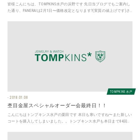
皆様こんにちは、TOMPKINS水戸の浜野です 先日当ブログでもご案内し
た通り、PANERAIは2月1日〜価格改定となります?(実質の値上げです)さ
ら
TOMPKINS 水戸
2018.01.08
杢目金屋スペシャルオーダー会最終日！！
こんにちはトンプキンス水戸の栗田です 本日も寒いですね〜また新しい
コートを購入してしまいました。。トンプキンス水戸も本日まで84回無
金利クレジットが可