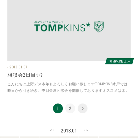
TOMPKINS 水戸
2018.01.07
相談会2日目✨?
こんにちは上野デス本年もよろしくお願い致しますTOMPKINS水戸では
昨日から引き続き、杢目金屋相談会を開催しておりますオススメは木目
つむぎ「ふたりで紡ぐ物語」
1
2
<<
2018.01
>>