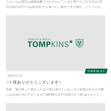
こんにちは明日は健康診断でそわそわしている上野デスでも今日は1月
29日肉の日?デスね焼き肉?でも食べたい気分ですが明日、バリウムを控
えてるので我慢さて今日は、大
TOMPKINS 水戸
2018.01.28
✨S 様ありがとうございます✨
先程、雪が降って来ましたまだ雪が溶けていないのに皆様お出かけの際
にはお気を付け下さいませTOMPKINS 水戸 武田です S 様 ありがとうご
ざいます