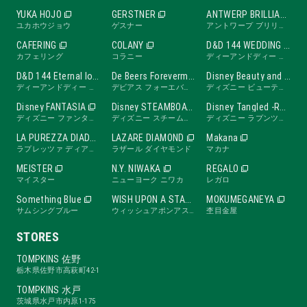
YUKA HOJO
GERSTNER
ANTWERP BRILLIANT
ユカホウジョウ
ゲスナー
アントワープ ブリリアント
CAFERING
COLANY
D&D 144 WEDDING BAND
カフェリング
コラニー
ディーアンドディー ワンフォーティーフォー ウェディングバンド
D&D 144 Eternal love band
De Beers Forevermark
Disney Beauty and the Beast -ROSE Line-
ディーアンドディー ワンフォーティーフォー エターナルラブバンド
デビアス フォーエバーマーク
ディズニー ビューティ・アンド・ビースト ローズライン
Disney FANTASIA
Disney STEAMBOAT WILLIE
Disney Tangled -RAPUNZEL Collection-
ディズニー ファンタジア
ディズニー スチームボートウィリー
ディズニー ラプンツェル
LA PUREZZA DIADE
LAZARE DIAMOND
Makana
ラプレッツァ ディアーデ
ラザール ダイヤモンド
マカナ
MEISTER
N.Y. NIWAKA
REGALO
マイスター
ニューヨーク ニワカ
レガロ
Something Blue
WISH UPON A STAR
MOKUMEGANEYA
サムシングブルー
ウィッシュアポンアスター
杢目金屋
STORES
TOMPKINS 佐野
栃木県佐野市高萩町42-1
TOMPKINS 水戸
茨城県水戸市内原1-175