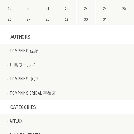
19
20
21
22
23
24
25
26
27
28
29
30
31
AUTHORS
TOMPKINS 佐野
川島ワールド
TOMPKINS 水戸
TOMPKINS BRIDAL 宇都宮
CATEGORIES
AFFLUX