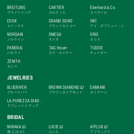
BREITLING
CARTIER
Eberhard＆Co.
ブライトリング
カルティエ
エベラール
EDOX
GRAND SEIKO
IWC
エドックス
グランドセイコー
アイ・ダブリュー・シー
NORQAIN
OMEGA
ORIS
ノルケイン
オメガ
オリス
PANERAI
TAG Heuer
TUDOR
パネライ
タグ・ホイヤー
チューダー
ZENITH
ゼニス
JEWELRIES
BLUERIVER
BROWN DIAMOND
DAMIANI
ブルーリバー
ブラウンダイアモンド
ダミアーニ
LA PUREZZA DIADE
ラプレッツァ ディアーデ
BRIDAL
NIWAKA
LUCIE
AFFLUX
俄 (にわか)
ルシエ
アフラックス