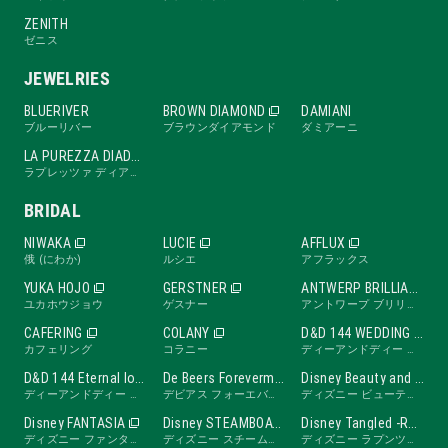
ZENITH
ゼニス
JEWELRIES
BLUERIVER
BROWN DIAMOND
DAMIANI
ブルーリバー
ブラウンダイアモンド
ダミアーニ
LA PUREZZA DIADE
ラプレッツァ ディアーデ
BRIDAL
NIWAKA
LUCIE
AFFLUX
俄 (にわか)
ルシエ
アフラックス
YUKA HOJO
GERSTNER
ANTWERP BRILLIANT
ユカホウジョウ
ゲスナー
アントワープ ブリリアント
CAFERING
COLANY
D&D 144 WEDDING BAND
カフェリング
コラニー
ディーアンドディー ワンフォーティーフォー ウェディングバンド
D&D 144 Eternal love band
De Beers Forevermark
Disney Beauty and the Beast -ROSE Line-
ディーアンドディー ワンフォーティーフォー エターナルラブバンド
デビアス フォーエバーマーク
ディズニー ビューティ・アンド・ビースト ローズライン
Disney FANTASIA
Disney STEAMBOAT WILLIE
Disney Tangled -RAPUNZEL Collection-
ディズニー ファンタジア
ディズニー スチームボートウィリー
ディズニー ラプンツェル