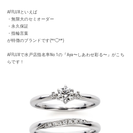
AFFLUXといえば
・無限大のセミオーダー
・永久保証
・指輪言葉
が特徴のブランドです(*^◯^*)
AFFLUXで水戸店指名率No.1の『Aya〜しあわせ彩る〜』がこち
らです！