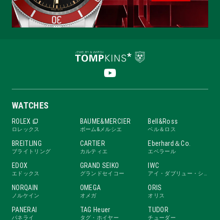
WATCHES
ROLEX
BAUME&MERCIER
Bell&Ross
ロレックス
ボーム&メルシエ
ベル＆ロス
BREITLING
CARTIER
Eberhard＆Co.
ブライトリング
カルティエ
エベラール
EDOX
GRAND SEIKO
IWC
エドックス
グランドセイコー
アイ・ダブリュー・シー
NORQAIN
OMEGA
ORIS
ノルケイン
オメガ
オリス
PANERAI
TAG Heuer
TUDOR
パネライ
タグ・ホイヤー
チューダー