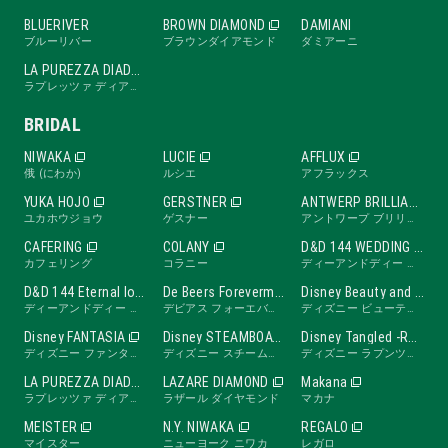
BLUERIVER
BROWN DIAMOND
DAMIANI
ブルーリバー
ブラウンダイアモンド
ダミアーニ
LA PUREZZA DIADE
ラプレッツァ ディアーデ
BRIDAL
NIWAKA
LUCIE
AFFLUX
俄 (にわか)
ルシエ
アフラックス
YUKA HOJO
GERSTNER
ANTWERP BRILLIANT
ユカホウジョウ
ゲスナー
アントワープ ブリリアント
CAFERING
COLANY
D&D 144 WEDDING BAND
カフェリング
コラニー
ディーアンドディー ワンフォーティーフォー ウェディングバンド
D&D 144 Eternal love band
De Beers Forevermark
Disney Beauty and the Beast -ROSE Line-
ディーアンドディー ワンフォーティーフォー エターナルラブバンド
デビアス フォーエバーマーク
ディズニー ビューティ・アンド・ビースト ローズライン
Disney FANTASIA
Disney STEAMBOAT WILLIE
Disney Tangled -RAPUNZEL Collection-
ディズニー ファンタジア
ディズニー スチームボートウィリー
ディズニー ラプンツェル
LA PUREZZA DIADE
LAZARE DIAMOND
Makana
ラプレッツァ ディアーデ
ラザール ダイヤモンド
マカナ
MEISTER
N.Y. NIWAKA
REGALO
マイスター
ニューヨーク ニワカ
レガロ