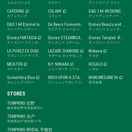
ユカホウジョウ
ゲスナー
アントワープ ブリリアント
CAFERING
COLANY
D&D 144 WEDDING BAND
カフェリング
コラニー
ディーアンドディー ワンフォーティーフォー ウェディングバンド
D&D 144 Eternal love band
De Beers Forevermark
Disney Beauty and the Beast -ROSE Line-
ディーアンドディー ワンフォーティーフォー エターナルラブバンド
デビアス フォーエバーマーク
ディズニー ビューティ・アンド・ビースト ローズライン
Disney FANTASIA
Disney STEAMBOAT WILLIE
Disney Tangled -RAPUNZEL Collection-
ディズニー ファンタジア
ディズニー スチームボートウィリー
ディズニー ラプンツェル
LA PUREZZA DIADE
LAZARE DIAMOND
Makana
ラプレッツァ ディアーデ
ラザール ダイヤモンド
マカナ
MEISTER
N.Y. NIWAKA
REGALO
マイスター
ニューヨーク ニワカ
レガロ
Something Blue
WISH UPON A STAR
MOKUMEGANEYA
サムシングブルー
ウィッシュアポンアスター
杢目金屋
STORES
TOMPKINS 佐野
栃木県佐野市高萩町42-1
TOMPKINS 水戸
茨城県水戸市内原1-175
TOMPKINS BRIDAL 宇都宮