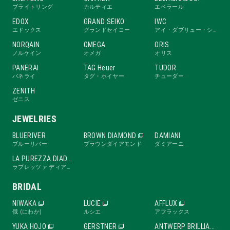
ブライトリング
カルティエ
エベラール
EDOX
GRAND SEIKO
IWC
エドックス
グランドセイコー
アイ・ダブリュー・シー
NORQAIN
OMEGA
ORIS
ノルケイン
オメガ
オリス
PANERAI
TAG Heuer
TUDOR
パネライ
タグ・ホイヤー
チューダー
ZENITH
ゼニス
JEWELRIES
BLUERIVER
BROWN DIAMOND
DAMIANI
ブルーリバー
ブラウンダイアモンド
ダミアーニ
LA PUREZZA DIADE
ラプレッツァ ディアーデ
BRIDAL
NIWAKA
LUCIE
AFFLUX
俄 (にわか)
ルシエ
アフラックス
YUKA HOJO
GERSTNER
ANTWERP BRILLIANT