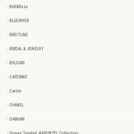
Bell&Ross
BLUERIVER
BREITLING
BRIDAL & JEWELRY
BVLGARI
CAFERING
Cartier
CHANEL
DAMIANI
Disney Tangled -RAPUNZEL Collection-