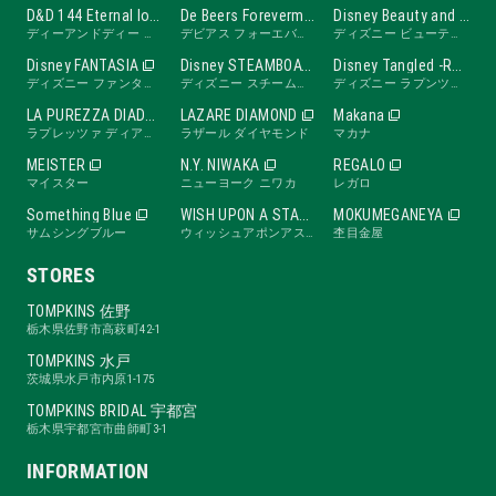
D&D 144 Eternal love band
De Beers Forevermark
Disney Beauty and the Beast -ROSE Line-
ディーアンドディー ワンフォーティーフォー エターナルラブバンド
デビアス フォーエバーマーク
ディズニー ビューティ・アンド・ビースト ローズライン
Disney FANTASIA
Disney STEAMBOAT WILLIE
Disney Tangled -RAPUNZEL Collection-
ディズニー ファンタジア
ディズニー スチームボートウィリー
ディズニー ラプンツェル
LA PUREZZA DIADE
LAZARE DIAMOND
Makana
ラプレッツァ ディアーデ
ラザール ダイヤモンド
マカナ
MEISTER
N.Y. NIWAKA
REGALO
マイスター
ニューヨーク ニワカ
レガロ
Something Blue
WISH UPON A STAR
MOKUMEGANEYA
サムシングブルー
ウィッシュアポンアスター
杢目金屋
STORES
TOMPKINS 佐野
栃木県佐野市高萩町42-1
TOMPKINS 水戸
茨城県水戸市内原1-175
TOMPKINS BRIDAL 宇都宮
栃木県宇都宮市曲師町3-1
INFORMATION