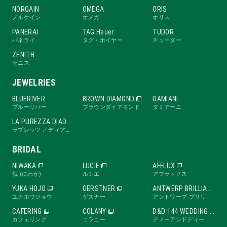
NORQAIN
OMEGA
ORIS
ノルケイン
オメガ
オリス
PANERAI
TAG Heuer
TUDOR
パネライ
タグ・ホイヤー
チューダー
ZENITH
ゼニス
JEWELRIES
BLUERIVER
BROWN DIAMOND
DAMIANI
ブルーリバー
ブラウンダイアモンド
ダミアーニ
LA PUREZZA DIADE
ラプレッツァ ディアーデ
BRIDAL
NIWAKA
LUCIE
AFFLUX
俄 (にわか)
ルシエ
アフラックス
YUKA HOJO
GERSTNER
ANTWERP BRILLIANT
ユカホウジョウ
ゲスナー
アントワープ ブリリアント
CAFERING
COLANY
D&D 144 WEDDING BAND
カフェリング
コラニー
ディーアンドディー ワンフォーティーフォー ウェディングバンド