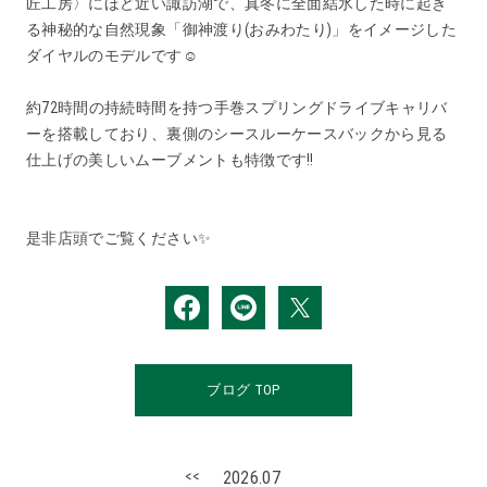
匠工房〉にほど近い諏訪湖で、真冬に全面結氷した時に起き
る神秘的な自然現象「御神渡り(おみわたり)」をイメージした
ダイヤルのモデルです☺️
約72時間の持続時間を持つ手巻スプリングドライブキャリバ
ーを搭載しており、裏側のシースルーケースバックから見る
仕上げの美しいムーブメントも特徴です‼️
是非店頭でご覧ください✨
ブログ TOP
<<
2026.07