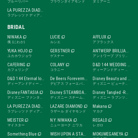
ブルーリバー
ブラウンダイアモンド
ダミアーニ
LA PUREZZA DIADE
ラプレッツァ ディアーデ
BRIDAL
NIWAKA
LUCIE
AFFLUX
俄 (にわか)
ルシエ
アフラックス
YUKA HOJO
GERSTNER
ANTWERP BRILLIANT
ユカホウジョウ
ゲスナー
アントワープ ブリリアント
CAFERING
COLANY
D&D 144 WEDDING BAND
カフェリング
コラニー
ディーアンドディー ワンフォーティーフォー ウェディングバンド
D&D 144 Eternal love band
De Beers Forevermark
Disney Beauty and the Beast -ROSE Line-
ディーアンドディー ワンフォーティーフォー エターナルラブバンド
デビアス フォーエバーマーク
ディズニー ビューティ・アンド・ビースト ローズライン
Disney FANTASIA
Disney STEAMBOAT WILLIE
Disney Tangled -RAPUNZEL Collection-
ディズニー ファンタジア
ディズニー スチームボートウィリー
ディズニー ラプンツェル
LA PUREZZA DIADE
LAZARE DIAMOND
Makana
ラプレッツァ ディアーデ
ラザール ダイヤモンド
マカナ
MEISTER
N.Y. NIWAKA
REGALO
マイスター
ニューヨーク ニワカ
レガロ
Something Blue
WISH UPON A STAR
MOKUMEGANEYA