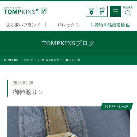
商品検索
店舗
予約
取り扱いブランド
ロレックス
婚約＆結婚指輪
TOMPKINSブログ
TOMPKINS
ブログ
TOMPKINS 水戸
2025.09.30
2025.09.30
御神渡り✨
TOMPKINS 水戸