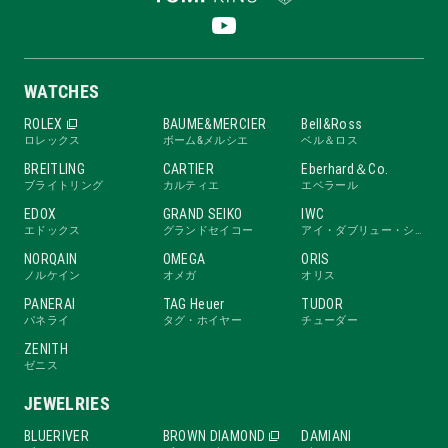
WATCHES
ROLEX
BAUME&MERCIER
Bell&Ross
ロレックス
ボーム&メルシエ
ベル＆ロス
BREITLING
CARTIER
Eberhard＆Co.
ブライトリング
カルティエ
エベラール
EDOX
GRAND SEIKO
IWC
エドックス
グランドセイコー
アイ・ダブリュー・シー
NORQAIN
OMEGA
ORIS
ノルケイン
オメガ
オリス
PANERAI
TAG Heuer
TUDOR
パネライ
タグ・ホイヤー
チューダー
ZENITH
ゼニス
JEWELRIES
BLUERIVER
BROWN DIAMOND
DAMIANI