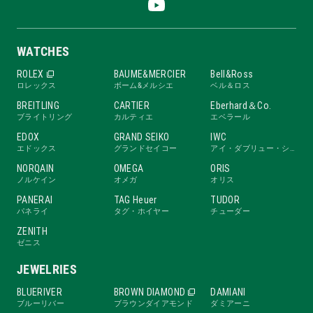
WATCHES
ROLEX
BAUME&MERCIER
Bell&Ross
ロレックス
ボーム&メルシエ
ベル＆ロス
BREITLING
CARTIER
Eberhard＆Co.
ブライトリング
カルティエ
エベラール
EDOX
GRAND SEIKO
IWC
エドックス
グランドセイコー
アイ・ダブリュー・シー
NORQAIN
OMEGA
ORIS
ノルケイン
オメガ
オリス
PANERAI
TAG Heuer
TUDOR
パネライ
タグ・ホイヤー
チューダー
ZENITH
ゼニス
JEWELRIES
BLUERIVER
BROWN DIAMOND
DAMIANI
ブルーリバー
ブラウンダイアモンド
ダミアーニ