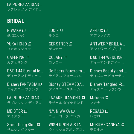
LA PUREZZA DIADE
ラプレッツァ ディアーデ
BRIDAL
NIWAKA
LUCIE
AFFLUX
俄 (にわか)
ルシエ
アフラックス
YUKA HOJO
GERSTNER
ANTWERP BRILLIANT
ユカホウジョウ
ゲスナー
アントワープ ブリリアント
CAFERING
COLANY
D&D 144 WEDDING BAND
カフェリング
コラニー
ディーアンドディー ワンフォーティーフォー ウェディングバンド
D&D 144 Eternal love band
De Beers Forevermark
Disney Beauty and the Beast -ROSE Line-
ディーアンドディー ワンフォーティーフォー エターナルラブバンド
デビアス フォーエバーマーク
ディズニー ビューティ・アンド・ビースト ローズライン
Disney FANTASIA
Disney STEAMBOAT WILLIE
Disney Tangled -RAPUNZEL Collection-
ディズニー ファンタジア
ディズニー スチームボートウィリー
ディズニー ラプンツェル
LA PUREZZA DIADE
LAZARE DIAMOND
Makana
ラプレッツァ ディアーデ
ラザール ダイヤモンド
マカナ
MEISTER
N.Y. NIWAKA
REGALO
マイスター
ニューヨーク ニワカ
レガロ
Something Blue
WISH UPON A STAR
MOKUMEGANEYA
サムシングブルー
ウィッシュアポンアスター
杢目金屋