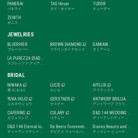
PANERAI
TAG Heuer
TUDOR
パネライ
タグ・ホイヤー
チューダー
ZENITH
ゼニス
JEWELRIES
BLUERIVER
BROWN DIAMOND
DAMIANI
ブルーリバー
ブラウンダイアモンド
ダミアーニ
LA PUREZZA DIADE
ラプレッツァ ディアーデ
BRIDAL
NIWAKA
LUCIE
AFFLUX
俄 (にわか)
ルシエ
アフラックス
YUKA HOJO
GERSTNER
ANTWERP BRILLIANT
ユカホウジョウ
ゲスナー
アントワープ ブリリアント
CAFERING
COLANY
D&D 144 WEDDING BAND
カフェリング
コラニー
ディーアンドディー ワンフォーティーフォー ウェディングバンド
D&D 144 Eternal love band
De Beers Forevermark
Disney Beauty and the Beast -ROSE Line-
ディーアンドディー ワンフォーティーフォー エターナルラブバンド
デビアス フォーエバーマーク
ディズニー ビューティ・アンド・ビースト ローズライン