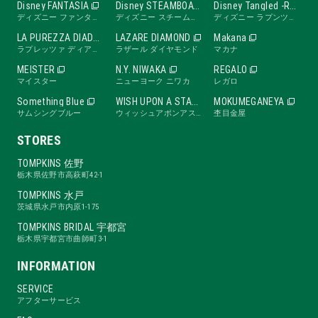
Disney FANTASIA
Disney STEAMBOAT WILLIE
Disney Tangled -RAPUNZEL Collection-
ディズニー ファンタジア
ディズニー スチームボートウィリー
ディズニー ラプンツェル
LA PUREZZA DIADE
LAZARE DIAMOND
Makana
ラプレッツァ ディアーデ
ラザール ダイヤモンド
マカナ
MEISTER
N.Y. NIWAKA
REGALO
マイスター
ニューヨーク ニワカ
レガロ
Something Blue
WISH UPON A STAR
MOKUMEGANEYA
サムシングブルー
ウィッシュアポンアスター
杢目金屋
STORES
TOMPKINS 佐野
栃木県佐野市高萩町42-1
TOMPKINS 水戸
茨城県水戸市内原1-175
TOMPKINS BRIDAL 宇都宮
栃木県宇都宮市曲師町3-1
INFORMATION
SERVICE
アフターサービス