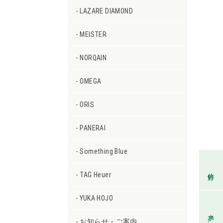
LAZARE DIAMOND
MEISTER
NORQAIN
OMEGA
ORIS
PANERAI
Something Blue
佐野
TAG Heuer
YUKA HOJO
水戸
お知らせ・ご案内