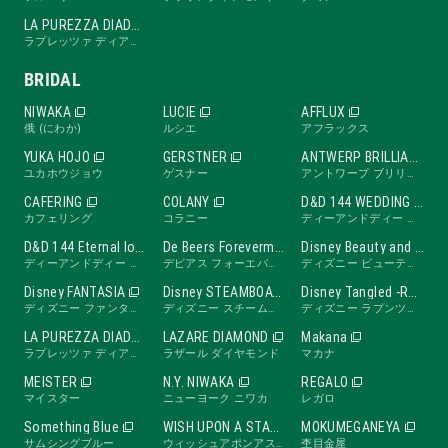
LA PUREZZA DIADE
ラプレッツァ ディアーデ
BRIDAL
NIWAKA
LUCIE
AFFLUX
俄 (にわか)
ルシエ
アフラックス
YUKA HOJO
GERSTNER
ANTWERP BRILLIANT
ユカホウジョウ
ゲスナー
アントワープ ブリリアント
CAFERING
COLANY
D&D 144 WEDDING BAND
カフェリング
コラニー
ディーアンドディー ワンフォーティーフォー ウェディングバンド
D&D 144 Eternal love band
De Beers Forevermark
Disney Beauty and the Beast -ROSE Line-
ディーアンドディー ワンフォーティーフォー エターナルラブバンド
デビアス フォーエバーマーク
ディズニー ビューティ・アンド・ビースト ローズライン
Disney FANTASIA
Disney STEAMBOAT WILLIE
Disney Tangled -RAPUNZEL Collection-
ディズニー ファンタジア
ディズニー スチームボートウィリー
ディズニー ラプンツェル
LA PUREZZA DIADE
LAZARE DIAMOND
Makana
ラプレッツァ ディアーデ
ラザール ダイヤモンド
マカナ
MEISTER
N.Y. NIWAKA
REGALO
マイスター
ニューヨーク ニワカ
レガロ
Something Blue
WISH UPON A STAR
MOKUMEGANEYA
サムシングブルー
ウィッシュアポンアスター
杢目金屋