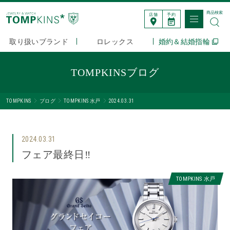
商品検索
店舗
予約
取り扱いブランド
ロレックス
婚約＆結婚指輪
TOMPKINSブログ
TOMPKINS
ブログ
TOMPKINS 水戸
2024.03.31
2024.03.31
フェア最終日‼️
TOMPKINS 水戸