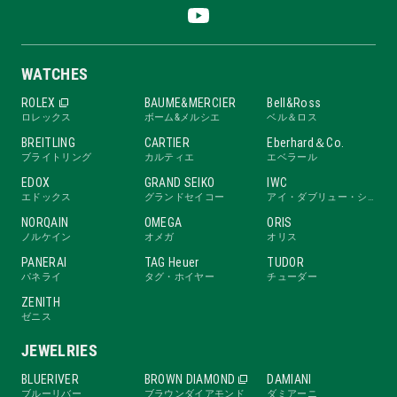
WATCHES
ROLEX
BAUME&MERCIER
Bell&Ross
ロレックス
ボーム&メルシエ
ベル＆ロス
BREITLING
CARTIER
Eberhard＆Co.
ブライトリング
カルティエ
エベラール
EDOX
GRAND SEIKO
IWC
エドックス
グランドセイコー
アイ・ダブリュー・シー
NORQAIN
OMEGA
ORIS
ノルケイン
オメガ
オリス
PANERAI
TAG Heuer
TUDOR
パネライ
タグ・ホイヤー
チューダー
ZENITH
ゼニス
JEWELRIES
BLUERIVER
BROWN DIAMOND
DAMIANI
ブルーリバー
ブラウンダイアモンド
ダミアーニ