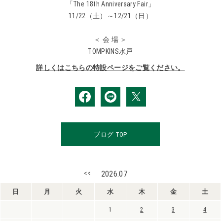
「The 18th Anniversary Fair」
11/22（土）～12/21（日）
＜ 会 場 ＞
TOMPKINS水戸
詳しくはこちらの特設ページをご覧ください。
ブログ TOP
<<
2026.07
日
月
火
水
木
金
土
1
2
3
4