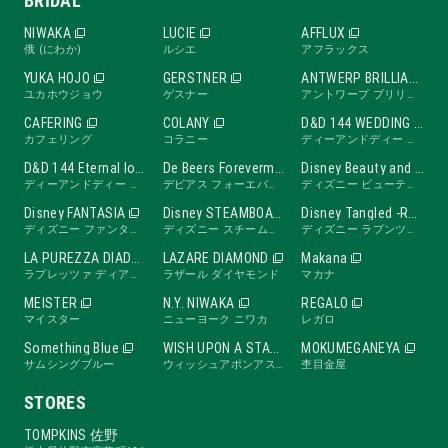
BRIDAL
NIWAKA
LUCIE
AFFLUX
俄 (にわか)
ルシエ
アフラックス
YUKA HOJO
GERSTNER
ANTWERP BRILLIANT
ユカホウジョウ
ゲスナー
アントワープ ブリリアント
CAFERING
COLANY
D&D 144 WEDDING BAND
カフェリング
コラニー
ディーアンドディー ワンフォーティーフォー ウェディングバンド
D&D 144 Eternal love band
De Beers Forevermark
Disney Beauty and the Beast -ROSE Line-
ディーアンドディー ワンフォーティーフォー エターナルラブバンド
デビアス フォーエバーマーク
ディズニー ビューティ・アンド・ビースト ローズライン
Disney FANTASIA
Disney STEAMBOAT WILLIE
Disney Tangled -RAPUNZEL Collection-
ディズニー ファンタジア
ディズニー スチームボートウィリー
ディズニー ラプンツェル
LA PUREZZA DIADE
LAZARE DIAMOND
Makana
ラプレッツァ ディアーデ
ラザール ダイヤモンド
マカナ
MEISTER
N.Y. NIWAKA
REGALO
マイスター
ニューヨーク ニワカ
レガロ
Something Blue
WISH UPON A STAR
MOKUMEGANEYA
サムシングブルー
ウィッシュアポンアスター
杢目金屋
STORES
TOMPKINS 佐野