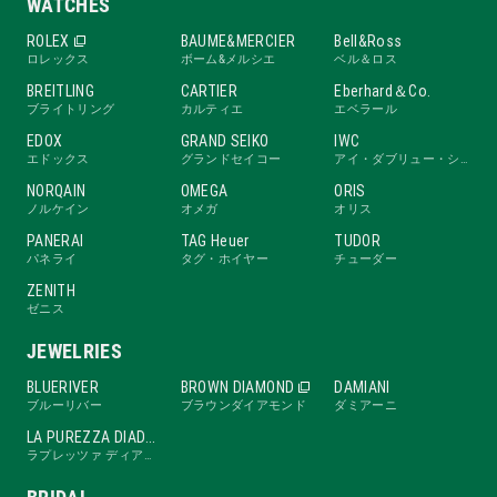
WATCHES
ROLEX
BAUME&MERCIER
Bell&Ross
ロレックス
ボーム&メルシエ
ベル＆ロス
BREITLING
CARTIER
Eberhard＆Co.
ブライトリング
カルティエ
エベラール
EDOX
GRAND SEIKO
IWC
エドックス
グランドセイコー
アイ・ダブリュー・シー
NORQAIN
OMEGA
ORIS
ノルケイン
オメガ
オリス
PANERAI
TAG Heuer
TUDOR
パネライ
タグ・ホイヤー
チューダー
ZENITH
ゼニス
JEWELRIES
BLUERIVER
BROWN DIAMOND
DAMIANI
ブルーリバー
ブラウンダイアモンド
ダミアーニ
LA PUREZZA DIADE
ラプレッツァ ディアーデ