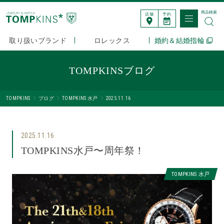
商品検索
店舗
予約
取り扱いブランド
ロレックス
婚約＆結婚指輪
TOMPKINSブログ
TOMPKINS
ブログ
TOMPKINS 水戸
2025.11.16
2025.11.16
TOMPKINS水戸〜周年祭！
TOMPKINS 水戸