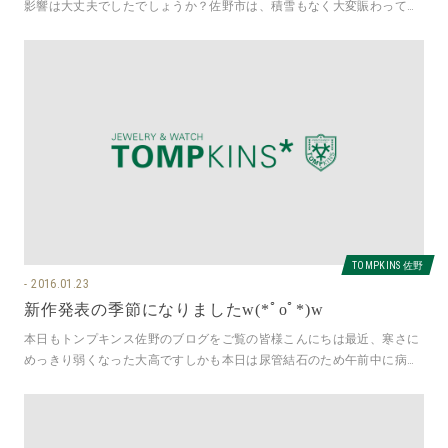
影響は大丈夫でしたでしょうか？佐野市は、積雪もなく大変賑わってお
りますなぜなら1月は毎年恒例の佐
TOMPKINS 佐野
2016.01.23
新作発表の季節になりましたw(*ﾟoﾟ*)w
本日もトンプキンス佐野のブログをご覧の皆様こんにちは最近、寒さに
めっきり弱くなった大高ですしかも本日は尿管結石のため午前中に病院
に行かせてもらいました。また激痛