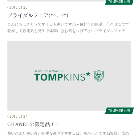
TOMPKINS 佐野
2016.01.25
ブライダルフェア(*^。^*)
こんにちはさとうです今日も寒いですね～佐野市の気温、只今３℃です
乾燥して静電気も発生中体調にはお気をつけ下さいブライダルフェア開
催中ですあと１週間（1/31まで
TOMPKINS 佐野
2016.01.24
CHANELの限定品！！
暑いのより寒い方が苦手な森戸です昨日は、寒かったですね皆様、雪の