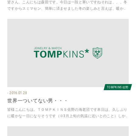
皆さん、こんにちは森田です。今日は一段と寒いですねそれは、、、冬
ですからスミマセン、簡単に済ませました冬の楽しみと言えば、暖かい
空間でのお買い物 そんなお出かけ
TOMPKINS 佐野
2016.01.28
世界一ついてない男・・・
皆様こんにちは。ＴＯＭＰＫＩＮＳ佐野の海老沼です本日は、久しぶり
に暖かな一日になりそうです（※3月上旬の気温に近いとのこと）しか
し、この影響が週末の天気に関係す