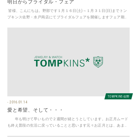
明日からブライダル・フェア
皆様、こんにちは。野部です１月１６日(土)～１月３１日(日)までトン
プキンス佐野・水戸両店にてブライダルフェアを開催しますフェア期間
中の展示モデルや
TOMPKINS 佐野
2016.01.14
愛と希望、そして・・・
年も明けて早いもので２週間が経とうとしています。お正月ムード
も終え普段の生活に戻っていることと思います元々お正月とは、あまり
縁ない大高ですしかし今年は申年年