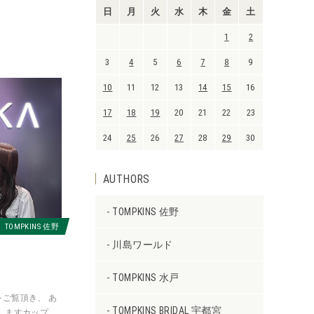
日
月
火
水
木
金
土
1
2
3
4
5
6
7
8
9
10
11
12
13
14
15
16
17
18
19
20
21
22
23
24
25
26
27
28
29
30
AUTHORS
TOMPKINS 佐野
TOMPKINS 佐野
川島ワールド
TOMPKINS 水戸
ご覧頂き、 あ
TOMPKINS BRIDAL 宇都宮
しますカップル