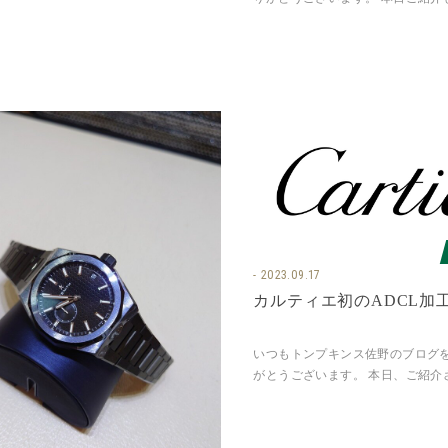
は 俄 《結》をお選びいただいた
さんカップルです。
2023.09.17
カルティエ初のADCL加
いつもトンプキンス佐野のブログ
がとうございます。 本日、ご紹介
モデルは サントス・ドゥ・カルテ
39.8 mm 厚さ