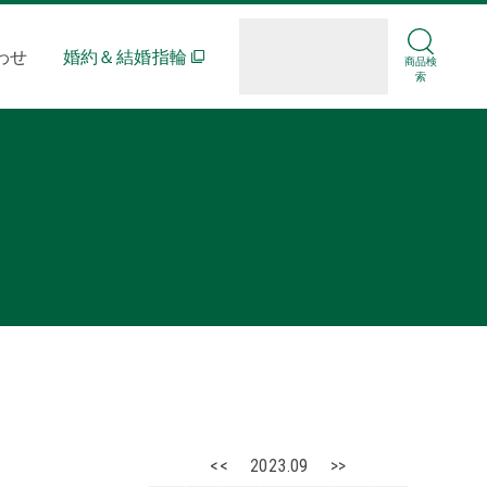
わせ
婚約＆結婚指輪
商品検
索
<<
2023.09
>>