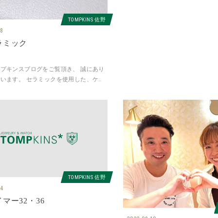
TOMPKINS 佐野
18
ラミック
プキンスブログをご覧頂き、 誠にあり
います。 セラミックを使用した、ケー
は色々なブランドで、 使用されていま
レスレットま
TOMPKINS 佐野
14
マー32・36