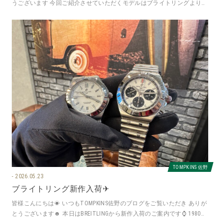
うございます 今回ご紹介させていただくモデルはブライトリングより
クロノマット Chronoma
TOMPKINS 佐野
2026.05.23
ブライトリング新作入荷✈
皆様こんにちは☀ いつもTOMPKINS佐野のブログをご覧いただき ありが
とうございます☻ 本日はBREITLINGから新作入荷のご案内です⌚ 1980年