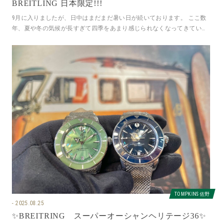
BREITLING 日本限定!!!
9月に入りましたが、日中はまだまだ暑い日が続いております。 ここ数
年、夏や冬の気候が長すぎて四季をあまり感じられなくなってきていま
す。 引き続き熱中症には気を付
TOMPKINS 佐野
2025.08.25
✨BREITRING スーパーオーシャンヘリテージ36✨