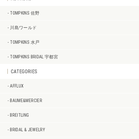
TOMPKINS 佐野
川島ワールド
TOMPKINS 水戸
TOMPKINS BRIDAL 宇都宮
CATEGORIES
AFFLUX
BAUME&MERCIER
BREITLING
BRIDAL & JEWELRY