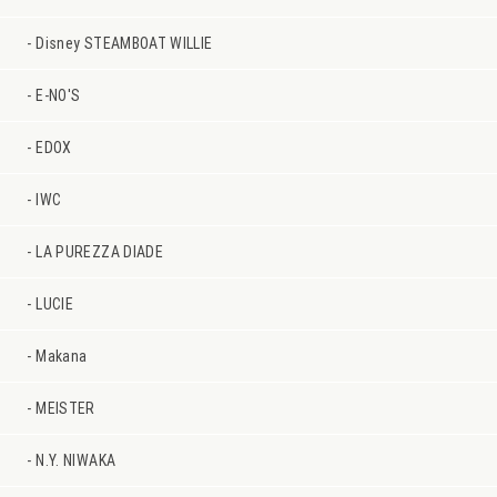
Disney STEAMBOAT WILLIE
E-NO'S
EDOX
IWC
LA PUREZZA DIADE
LUCIE
Makana
MEISTER
N.Y. NIWAKA