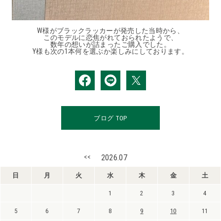
W様がブラックラッカーが発売した当時から、
このモデルに恋焦がれておられたようで、
数年の想いが詰まったご購入でした。
Y様も次の1本何を選ぶか楽しみにしております。
ブログ TOP
<<
2026.07
日
月
火
水
木
金
土
1
2
3
4
5
6
7
8
9
10
11