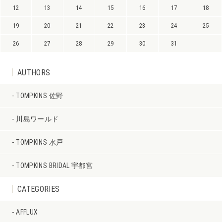
12
13
14
15
16
17
18
19
20
21
22
23
24
25
26
27
28
29
30
31
AUTHORS
TOMPKINS 佐野
川島ワールド
TOMPKINS 水戸
TOMPKINS BRIDAL 宇都宮
CATEGORIES
AFFLUX