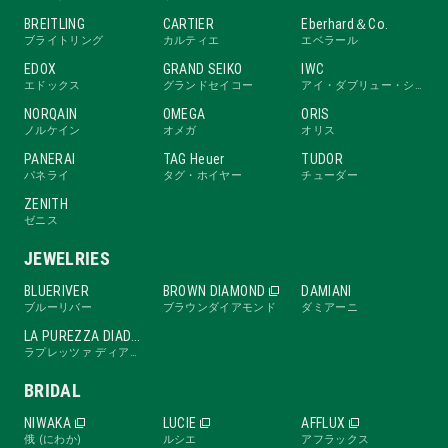
BREITLING
CARTIER
Eberhard＆Co.
ブライトリング
カルティエ
エベラール
EDOX
GRAND SEIKO
IWC
エドックス
グランドセイコー
アイ・ダブリュー・シー
NORQAIN
OMEGA
ORIS
ノルケイン
オメガ
オリス
PANERAI
TAG Heuer
TUDOR
パネライ
タグ・ホイヤー
チューダー
ZENITH
ゼニス
JEWELRIES
BLUERIVER
BROWN DIAMOND
DAMIANI
ブルーリバー
ブラウンダイアモンド
ダミアーニ
LA PUREZZA DIADE
ラプレッツァ ディアーデ
BRIDAL
NIWAKA
LUCIE
AFFLUX
俄 (にわか)
ルシエ
アフラックス