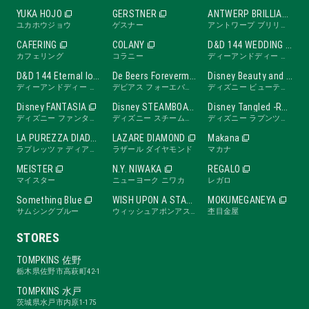
YUKA HOJO
GERSTNER
ANTWERP BRILLIANT
ユカホウジョウ
ゲスナー
アントワープ ブリリアント
CAFERING
COLANY
D&D 144 WEDDING BAND
カフェリング
コラニー
ディーアンドディー ワンフォーティーフォー ウェディングバンド
D&D 144 Eternal love band
De Beers Forevermark
Disney Beauty and the Beast -ROSE Line-
ディーアンドディー ワンフォーティーフォー エターナルラブバンド
デビアス フォーエバーマーク
ディズニー ビューティ・アンド・ビースト ローズライン
Disney FANTASIA
Disney STEAMBOAT WILLIE
Disney Tangled -RAPUNZEL Collection-
ディズニー ファンタジア
ディズニー スチームボートウィリー
ディズニー ラプンツェル
LA PUREZZA DIADE
LAZARE DIAMOND
Makana
ラプレッツァ ディアーデ
ラザール ダイヤモンド
マカナ
MEISTER
N.Y. NIWAKA
REGALO
マイスター
ニューヨーク ニワカ
レガロ
Something Blue
WISH UPON A STAR
MOKUMEGANEYA
サムシングブルー
ウィッシュアポンアスター
杢目金屋
STORES
TOMPKINS 佐野
栃木県佐野市高萩町42-1
TOMPKINS 水戸
茨城県水戸市内原1-175