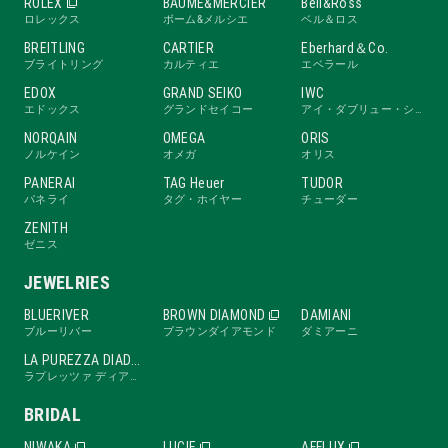
ROLEX
BAUME&MERCIER
Bell&Ross
ロレックス
ボーム&メルシエ
ベル＆ロス
BREITLING
CARTIER
Eberhard＆Co.
ブライトリング
カルティエ
エベラール
EDOX
GRAND SEIKO
IWC
エドックス
グランドセイコー
アイ・ダブリュー・シー
NORQAIN
OMEGA
ORIS
ノルケイン
オメガ
オリス
PANERAI
TAG Heuer
TUDOR
パネライ
タグ・ホイヤー
チューダー
ZENITH
ゼニス
JEWELRIES
BLUERIVER
BROWN DIAMOND
DAMIANI
ブルーリバー
ブラウンダイアモンド
ダミアーニ
LA PUREZZA DIADE
ラプレッツァ ディアーデ
BRIDAL
NIWAKA
LUCIE
AFFLUX