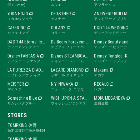
俄 (にわか)
ルシエ
アフラックス
YUKA HOJO
GERSTNER
ANTWERP BRILLIANT
ユカホウジョウ
ゲスナー
アントワープ ブリリアント
CAFERING
COLANY
D&D 144 WEDDING BAND
カフェリング
コラニー
ディーアンドディー ワンフォーティーフォー ウェディングバンド
D&D 144 Eternal love band
De Beers Forevermark
Disney Beauty and the Beast -ROSE Line-
ディーアンドディー ワンフォーティーフォー エターナルラブバンド
デビアス フォーエバーマーク
ディズニー ビューティ・アンド・ビースト ローズライン
Disney FANTASIA
Disney STEAMBOAT WILLIE
Disney Tangled -RAPUNZEL Collection-
ディズニー ファンタジア
ディズニー スチームボートウィリー
ディズニー ラプンツェル
LA PUREZZA DIADE
LAZARE DIAMOND
Makana
ラプレッツァ ディアーデ
ラザール ダイヤモンド
マカナ
MEISTER
N.Y. NIWAKA
REGALO
マイスター
ニューヨーク ニワカ
レガロ
Something Blue
WISH UPON A STAR
MOKUMEGANEYA
サムシングブルー
ウィッシュアポンアスター
杢目金屋
STORES
TOMPKINS 佐野
栃木県佐野市高萩町42-1
TOMPKINS 水戸