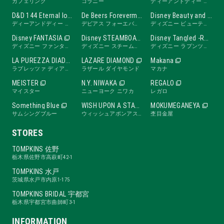
カフェリング
コラニー
ディーアンドディー ワンフォーティーフォー ウェディングバンド
D&D 144 Eternal love band
De Beers Forevermark
Disney Beauty and the Beast -ROSE Line-
ディーアンドディー ワンフォーティーフォー エターナルラブバンド
デビアス フォーエバーマーク
ディズニー ビューティ・アンド・ビースト ローズライン
Disney FANTASIA
Disney STEAMBOAT WILLIE
Disney Tangled -RAPUNZEL Collection-
ディズニー ファンタジア
ディズニー スチームボートウィリー
ディズニー ラプンツェル
LA PUREZZA DIADE
LAZARE DIAMOND
Makana
ラプレッツァ ディアーデ
ラザール ダイヤモンド
マカナ
MEISTER
N.Y. NIWAKA
REGALO
マイスター
ニューヨーク ニワカ
レガロ
Something Blue
WISH UPON A STAR
MOKUMEGANEYA
サムシングブルー
ウィッシュアポンアスター
杢目金屋
STORES
TOMPKINS 佐野
栃木県佐野市高萩町42-1
TOMPKINS 水戸
茨城県水戸市内原1-175
TOMPKINS BRIDAL 宇都宮
栃木県宇都宮市曲師町3-1
INFORMATION