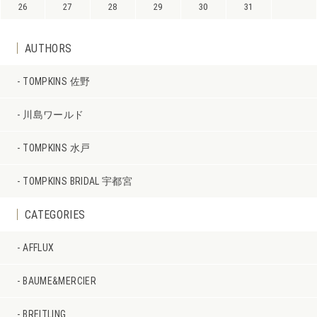
26
27
28
29
30
31
AUTHORS
TOMPKINS 佐野
川島ワールド
TOMPKINS 水戸
TOMPKINS BRIDAL 宇都宮
CATEGORIES
AFFLUX
BAUME&MERCIER
BREITLING