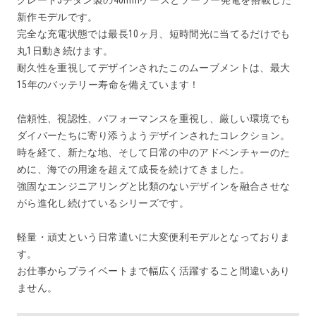
グレード5チタン製の40mmケースとソーラー発電を搭載した
新作モデルです。
完全な充電状態では最長10ヶ月、短時間光に当てるだけでも
丸1日動き続けます。
耐久性を重視してデザインされたこのムーブメントは、最大
15年のバッテリー寿命を備えています！
信頼性、視認性、パフォーマンスを重視し、厳しい環境でも
ダイバーたちに寄り添うようデザインされたコレクション。
時を経て、新たな地、そして日常の中のアドベンチャーのた
めに、海での用途を超えて成長を続けてきました。
強固なエンジニアリングと比類のないデザインを融合させな
がら進化し続けているシリーズです。
軽量・頑丈という日常遣いに大変便利モデルとなっておりま
す。
お仕事からプライベートまで幅広く活躍すること間違いあり
ません。